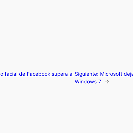
to facial de Facebook supera al
Siguiente:
Microsoft dej
Windows 7
→