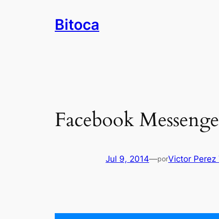
Saltar
Bitoca
al
contenido
Facebook Messenger
Jul 9, 2014
—
Victor Perez
por