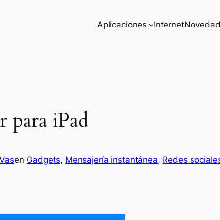
Aplicaciones
Internet
Novedad
 para iPad
 Vas
en
Gadgets
, 
Mensajería instantánea
, 
Redes sociale