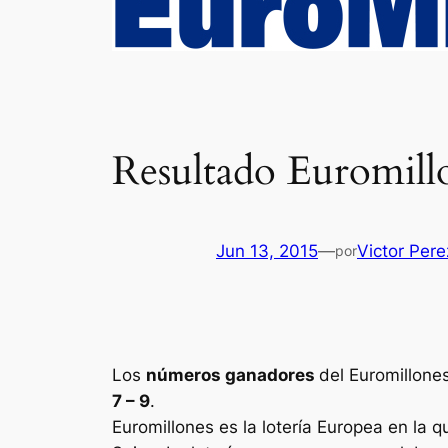
Resultado Euromill
Jun 13, 2015
—
Victor Per
por
Los
números ganadores
del Euromillone
7 – 9
.
Euromillones
es la lotería Europea en la q