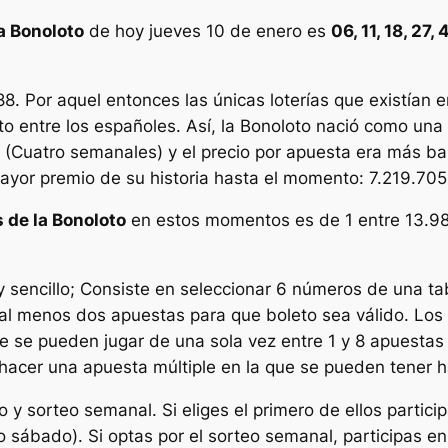
la Bonoloto
de hoy jueves 10 de enero es
06, 11, 18, 27,
. Por aquel entonces las únicas loterías que existían era
to entre los españoles. Así, la Bonoloto nació como una
 (Cuatro semanales) y el precio por apuesta era más ba
mayor premio de su historia hasta el momento: 7.219.705
 de la Bonoloto
en estos momentos es de 1 entre 13.98
y sencillo; Consiste en seleccionar 6 números de una 
e al menos dos apuestas para que boleto sea válido. Los
ue se pueden jugar de una sola vez entre 1 y 8 apuestas 
hacer una apuesta múltiple en la que se pueden tener h
 y sorteo semanal. Si eliges el primero de ellos partici
 o sábado). Si optas por el sorteo semanal, participas e