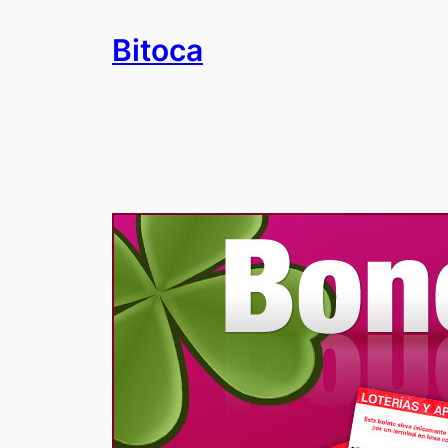
Saltar
Bitoca
al
contenido