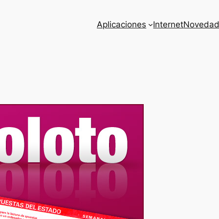
Aplicaciones
Internet
Novedad