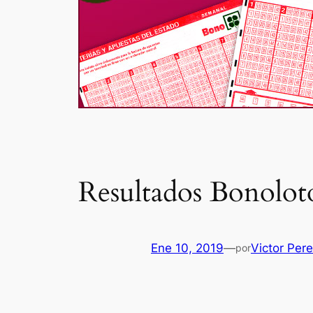
Resultados Bonoloto
Ene 10, 2019
—
Victor Per
por