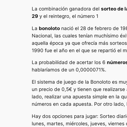
La combinación ganadora del
sorteo de 
29
y el reintegro, el número 1
La
bonoloto
nació el 28 de febrero de 1988
Nacional, las cuales tenían muchísimo éxi
aquella época ya que ofrecía más sorteos
1990 fue el año en el que se repartió el 
La probabilidad de acertar los 6
números
hablaríamos de un 0,0000071%.
El sistema de juego de la Bonoloto es mu
un precio de 0,5€ y tienen que realizars
lado, realizar una apuesta simple en la q
números en cada apuesta. Por otro lado, 
Hay dos opciones para jugar: Sorteo diario
lunes, martes, miércoles, jueves, viernes