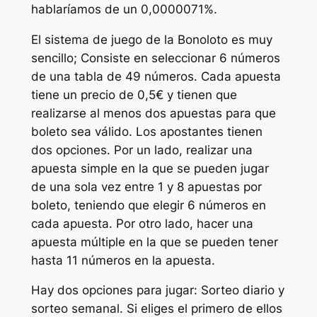
hablaríamos de un 0,0000071%.
El sistema de juego de la Bonoloto es muy
sencillo; Consiste en seleccionar 6 números
de una tabla de 49 números. Cada apuesta
tiene un precio de 0,5€ y tienen que
realizarse al menos dos apuestas para que
boleto sea válido. Los apostantes tienen
dos opciones. Por un lado, realizar una
apuesta simple en la que se pueden jugar
de una sola vez entre 1 y 8 apuestas por
boleto, teniendo que elegir 6 números en
cada apuesta. Por otro lado, hacer una
apuesta múltiple en la que se pueden tener
hasta 11 números en la apuesta.
Hay dos opciones para jugar: Sorteo diario y
sorteo semanal. Si eliges el primero de ellos