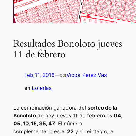
Resultados Bonoloto jueves
11 de febrero
Feb 11, 2016
—
Victor Perez Vas
por
en
Loterias
La combinación ganadora del
sorteo de la
Bonoloto
de hoy jueves 11 de febrero es
04,
05, 10, 15, 35, 47
. El número
complementario es el
22
y el reintegro, el