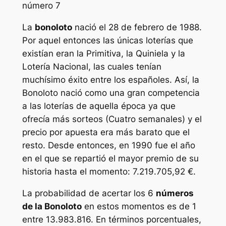
número 7
La
bonoloto
nació el 28 de febrero de 1988.
Por aquel entonces las únicas loterías que
existían eran la Primitiva, la Quiniela y la
Lotería Nacional, las cuales tenían
muchísimo éxito entre los españoles. Así, la
Bonoloto nació como una gran competencia
a las loterías de aquella época ya que
ofrecía más sorteos (Cuatro semanales) y el
precio por apuesta era más barato que el
resto. Desde entonces, en 1990 fue el año
en el que se repartió el mayor premio de su
historia hasta el momento: 7.219.705,92 €.
La probabilidad de acertar los 6
números
de la Bonoloto
en estos momentos es de 1
entre 13.983.816. En términos porcentuales,