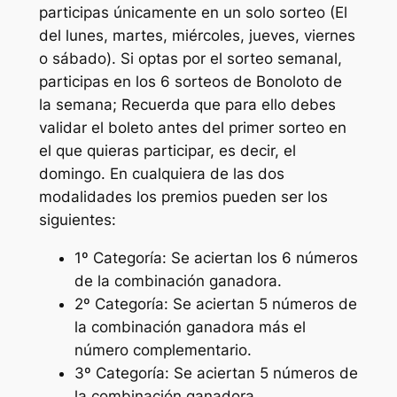
participas únicamente en un solo sorteo (El
del lunes, martes, miércoles, jueves, viernes
o sábado). Si optas por el sorteo semanal,
participas en los 6 sorteos de Bonoloto de
la semana; Recuerda que para ello debes
validar el boleto antes del primer sorteo en
el que quieras participar, es decir, el
domingo. En cualquiera de las dos
modalidades los premios pueden ser los
siguientes:
1º Categoría: Se aciertan los 6 números
de la combinación ganadora.
2º Categoría: Se aciertan 5 números de
la combinación ganadora más el
número complementario.
3º Categoría: Se aciertan 5 números de
la combinación ganadora.