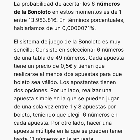
La probabilidad de acertar los 6
números
de la Bonoloto
en estos momentos es de 1
entre 13.983.816. En términos porcentuales,
hablaríamos de un 0,0000071%.
El sistema de juego de la Bonoloto es muy
sencillo; Consiste en seleccionar 6 números
de una tabla de 49 números. Cada apuesta
tiene un precio de 0,5€ y tienen que
realizarse al menos dos apuestas para que
boleto sea válido. Los apostantes tienen
dos opciones. Por un lado, realizar una
apuesta simple en la que se pueden jugar
de una sola vez entre 1 y 8 apuestas por
boleto, teniendo que elegir 6 números en
cada apuesta. Por otro lado, hacer una
apuesta múltiple en la que se pueden tener
hasta 11 números en la apuesta.