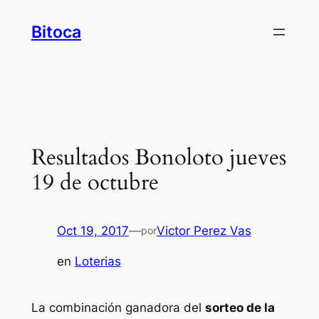
Saltar
Bitoca
al
contenido
Resultados Bonoloto jueves
19 de octubre
Oct 19, 2017
—
Victor Perez Vas
por
en
Loterias
La combinación ganadora del
sorteo de la