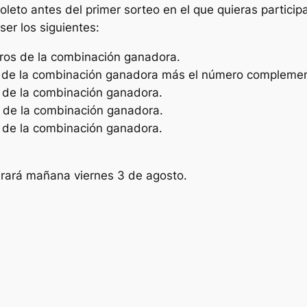
leto antes del primer sorteo en el que quieras participa
er los siguientes:
eros de la combinación ganadora.
s de la combinación ganadora más el número complemen
s de la combinación ganadora.
s de la combinación ganadora.
s de la combinación ganadora.
rará mañana viernes 3 de agosto.