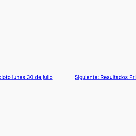
loto lunes 30 de julio
Siguiente:
Resultados Pri