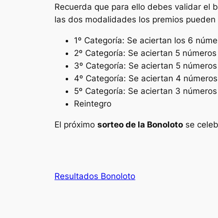
Recuerda que para ello debes validar el bo
las dos modalidades los premios pueden s
1º Categoría: Se aciertan los 6 núm
2º Categoría: Se aciertan 5 número
3º Categoría: Se aciertan 5 número
4º Categoría: Se aciertan 4 número
5º Categoría: Se aciertan 3 número
Reintegro
El próximo
sorteo de la Bonoloto
se celeb
Resultados Bonoloto