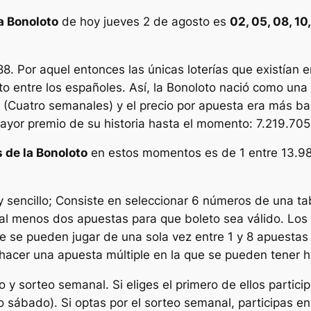
la Bonoloto
de hoy jueves 2 de agosto es
02, 05, 08, 10,
. Por aquel entonces las únicas loterías que existían era
to entre los españoles. Así, la Bonoloto nació como una
 (Cuatro semanales) y el precio por apuesta era más ba
mayor premio de su historia hasta el momento: 7.219.705
 de la Bonoloto
en estos momentos es de 1 entre 13.98
y sencillo; Consiste en seleccionar 6 números de una 
e al menos dos apuestas para que boleto sea válido. Los
ue se pueden jugar de una sola vez entre 1 y 8 apuestas 
hacer una apuesta múltiple en la que se pueden tener h
 y sorteo semanal. Si eliges el primero de ellos partici
 o sábado). Si optas por el sorteo semanal, participas e