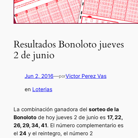
Resultados Bonoloto jueves
2 de junio
Jun 2, 2016
—
Victor Perez Vas
por
en
Loterias
La combinación ganadora del
sorteo de la
Bonoloto
de hoy jueves 2 de junio es
17, 22,
26, 29, 34, 41
. El número complementario es
el
24
y el reintegro, el número 2