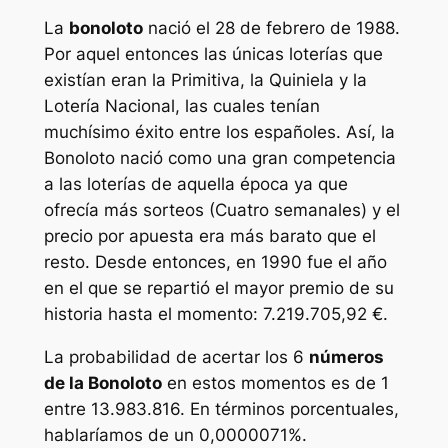
La
bonoloto
nació el 28 de febrero de 1988.
Por aquel entonces las únicas loterías que
existían eran la Primitiva, la Quiniela y la
Lotería Nacional, las cuales tenían
muchísimo éxito entre los españoles. Así, la
Bonoloto nació como una gran competencia
a las loterías de aquella época ya que
ofrecía más sorteos (Cuatro semanales) y el
precio por apuesta era más barato que el
resto. Desde entonces, en 1990 fue el año
en el que se repartió el mayor premio de su
historia hasta el momento: 7.219.705,92 €.
La probabilidad de acertar los 6
números
de la Bonoloto
en estos momentos es de 1
entre 13.983.816. En términos porcentuales,
hablaríamos de un 0,0000071%.