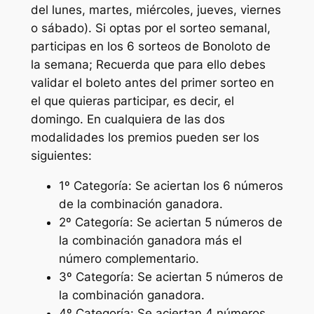
del lunes, martes, miércoles, jueves, viernes
o sábado). Si optas por el sorteo semanal,
participas en los 6 sorteos de Bonoloto de
la semana; Recuerda que para ello debes
validar el boleto antes del primer sorteo en
el que quieras participar, es decir, el
domingo. En cualquiera de las dos
modalidades los premios pueden ser los
siguientes:
1º Categoría: Se aciertan los 6 números
de la combinación ganadora.
2º Categoría: Se aciertan 5 números de
la combinación ganadora más el
número complementario.
3º Categoría: Se aciertan 5 números de
la combinación ganadora.
4º Categoría: Se aciertan 4 números