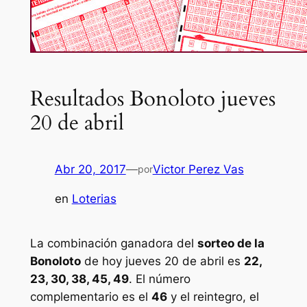
Resultados Bonoloto jueves
20 de abril
Abr 20, 2017
—
Victor Perez Vas
por
en
Loterias
La combinación ganadora del
sorteo de la
Bonoloto
de hoy jueves 20 de abril es
22,
23, 30, 38, 45, 49
. El número
complementario es el
46
y el reintegro, el