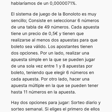
hablaríamos de un 0,0000071%.
El sistema de juego de la Bonoloto es muy
sencillo; Consiste en seleccionar 6 números
de una tabla de 49 números. Cada apuesta
tiene un precio de 0,5€ y tienen que
realizarse al menos dos apuestas para que
boleto sea válido. Los apostantes tienen
dos opciones. Por un lado, realizar una
apuesta simple en la que se pueden jugar
de una sola vez entre 1 y 8 apuestas por
boleto, teniendo que elegir 6 números en
cada apuesta. Por otro lado, hacer una
apuesta múltiple en la que se pueden tener
hasta 11 números en la apuesta.
Hay dos opciones para jugar: Sorteo diario y
sorteo semanal. Si eliges el primero de ellos