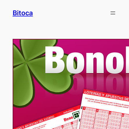
Saltar
Bitoca
al
contenido