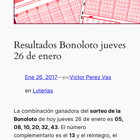
Resultados Bonoloto jueves
26 de enero
Ene 26, 2017
—
Victor Perez Vas
por
en
Loterias
La combinación ganadora del
sorteo de la
Bonoloto
de hoy jueves 26 de enero es
05,
08, 10, 20, 32, 43
. El número
complementario es el
13
y el reintegro, el