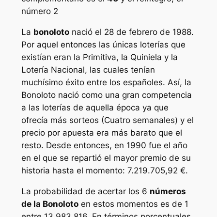
número 2
La
bonoloto
nació el 28 de febrero de 1988.
Por aquel entonces las únicas loterías que
existían eran la Primitiva, la Quiniela y la
Lotería Nacional, las cuales tenían
muchísimo éxito entre los españoles. Así, la
Bonoloto nació como una gran competencia
a las loterías de aquella época ya que
ofrecía más sorteos (Cuatro semanales) y el
precio por apuesta era más barato que el
resto. Desde entonces, en 1990 fue el año
en el que se repartió el mayor premio de su
historia hasta el momento: 7.219.705,92 €.
La probabilidad de acertar los 6
números
de la Bonoloto
en estos momentos es de 1
entre 13.983.816. En términos porcentuales,