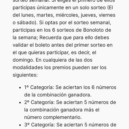
sorteo semanal. Si eliges el primero de ellos
participas únicamente en un solo sorteo (El
del lunes, martes, miércoles, jueves, viernes
o sábado). Si optas por el sorteo semanal,
participas en los 6 sorteos de Bonoloto de
la semana; Recuerda que para ello debes
validar el boleto antes del primer sorteo en
el que quieras participar, es decir, el
domingo. En cualquiera de las dos
modalidades los premios pueden ser los
siguientes:
1º Categoría: Se aciertan los 6 números
de la combinación ganadora.
2º Categoría: Se aciertan 5 números de
la combinación ganadora más el
número complementario.
3º Categoría: Se aciertan 5 números de