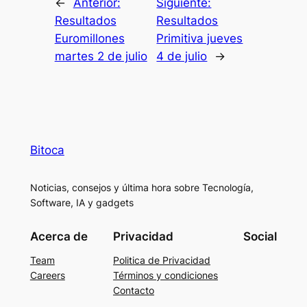
←
Anterior:
Siguiente:
Resultados
Resultados
Euromillones
Primitiva jueves
martes 2 de julio
4 de julio
→
Bitoca
Noticias, consejos y última hora sobre Tecnología,
Software, IA y gadgets
Acerca de
Privacidad
Social
Team
Politica de Privacidad
Careers
Términos y condiciones
Contacto