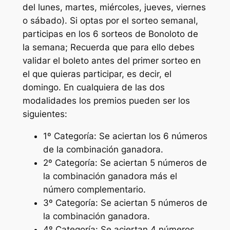
del lunes, martes, miércoles, jueves, viernes
o sábado). Si optas por el sorteo semanal,
participas en los 6 sorteos de Bonoloto de
la semana; Recuerda que para ello debes
validar el boleto antes del primer sorteo en
el que quieras participar, es decir, el
domingo. En cualquiera de las dos
modalidades los premios pueden ser los
siguientes:
1º Categoría: Se aciertan los 6 números
de la combinación ganadora.
2º Categoría: Se aciertan 5 números de
la combinación ganadora más el
número complementario.
3º Categoría: Se aciertan 5 números de
la combinación ganadora.
4º Categoría: Se aciertan 4 números