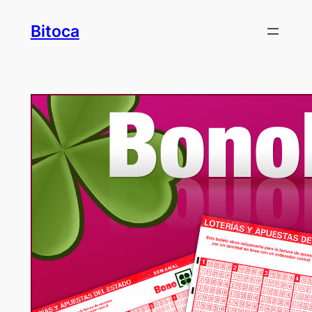
Saltar
Bitoca
al
contenido