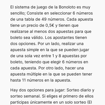
El sistema de juego de la Bonoloto es muy
sencillo; Consiste en seleccionar 6 números
de una tabla de 49 números. Cada apuesta
tiene un precio de 0,5€ y tienen que
realizarse al menos dos apuestas para que
boleto sea válido. Los apostantes tienen
dos opciones. Por un lado, realizar una
apuesta simple en la que se pueden jugar
de una sola vez entre 1 y 8 apuestas por
boleto, teniendo que elegir 6 números en
cada apuesta. Por otro lado, hacer una
apuesta múltiple en la que se pueden tener
hasta 11 números en la apuesta.
Hay dos opciones para jugar: Sorteo diario y
sorteo semanal. Si eliges el primero de ellos
participas únicamente en un solo sorteo (El