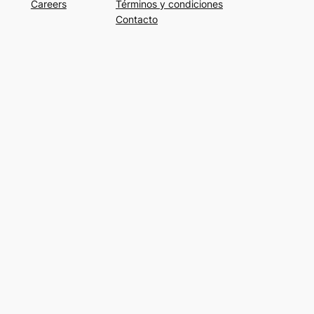
Careers
Términos y condiciones
Contacto