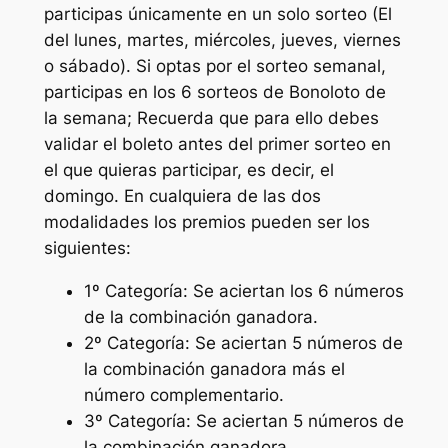
participas únicamente en un solo sorteo (El
del lunes, martes, miércoles, jueves, viernes
o sábado). Si optas por el sorteo semanal,
participas en los 6 sorteos de Bonoloto de
la semana; Recuerda que para ello debes
validar el boleto antes del primer sorteo en
el que quieras participar, es decir, el
domingo. En cualquiera de las dos
modalidades los premios pueden ser los
siguientes:
1º Categoría: Se aciertan los 6 números
de la combinación ganadora.
2º Categoría: Se aciertan 5 números de
la combinación ganadora más el
número complementario.
3º Categoría: Se aciertan 5 números de
la combinación ganadora.