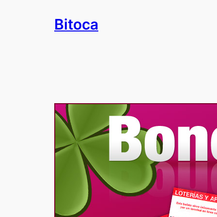
Saltar
Bitoca
al
contenido