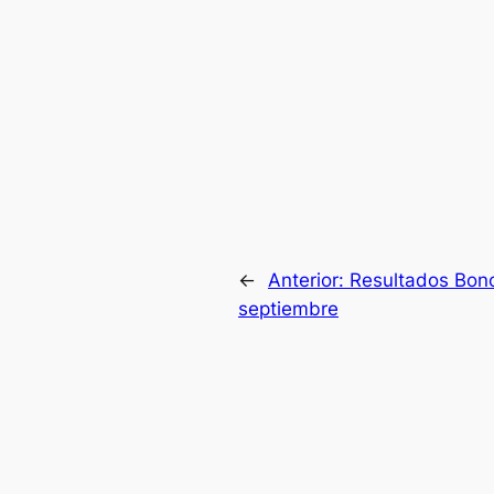
←
Anterior:
Resultados Bono
septiembre