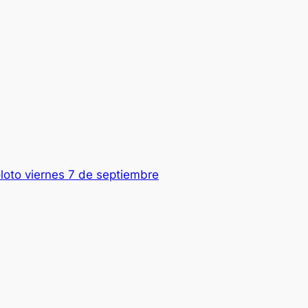
loto viernes 7 de septiembre