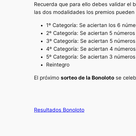
Recuerda que para ello debes validar el bo
las dos modalidades los premios pueden s
1º Categoría: Se aciertan los 6 núm
2º Categoría: Se aciertan 5 número
3º Categoría: Se aciertan 5 número
4º Categoría: Se aciertan 4 número
5º Categoría: Se aciertan 3 número
Reintegro
El próximo
sorteo de la Bonoloto
se celeb
Resultados Bonoloto