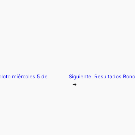
loto miércoles 5 de
Siguiente:
Resultados Bono
→