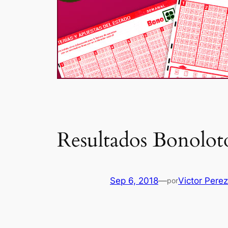
Resultados Bonoloto
Sep 6, 2018
—
Victor Pere
por