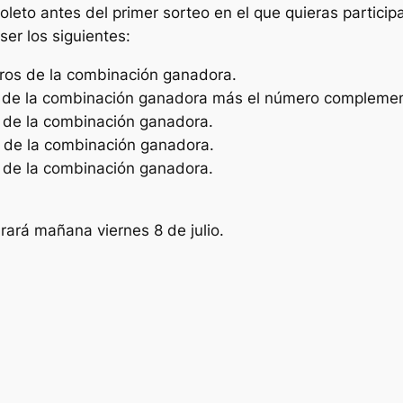
leto antes del primer sorteo en el que quieras participa
er los siguientes:
eros de la combinación ganadora.
s de la combinación ganadora más el número complemen
s de la combinación ganadora.
s de la combinación ganadora.
s de la combinación ganadora.
rará mañana viernes 8 de julio.