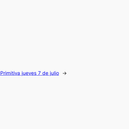
Primitiva jueves 7 de julio
→