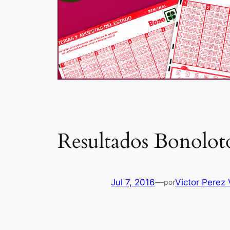
Resultados Bonoloto
Jul 7, 2016
—
Victor Perez
por