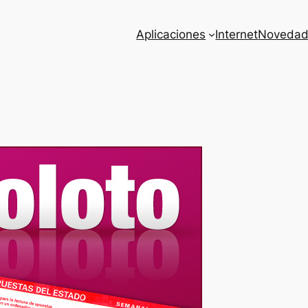
Aplicaciones
Internet
Novedad