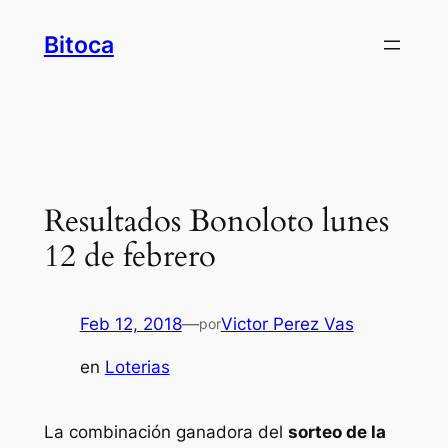
Saltar
Bitoca
al
contenido
Resultados Bonoloto lunes
12 de febrero
Feb 12, 2018
—
Victor Perez Vas
por
en
Loterias
La combinación ganadora del
sorteo de la