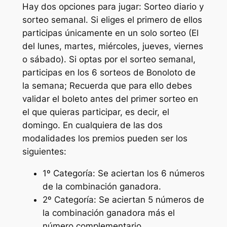
Hay dos opciones para jugar: Sorteo diario y
sorteo semanal. Si eliges el primero de ellos
participas únicamente en un solo sorteo (El
del lunes, martes, miércoles, jueves, viernes
o sábado). Si optas por el sorteo semanal,
participas en los 6 sorteos de Bonoloto de
la semana; Recuerda que para ello debes
validar el boleto antes del primer sorteo en
el que quieras participar, es decir, el
domingo. En cualquiera de las dos
modalidades los premios pueden ser los
siguientes:
1º Categoría: Se aciertan los 6 números
de la combinación ganadora.
2º Categoría: Se aciertan 5 números de
la combinación ganadora más el
número complementario.