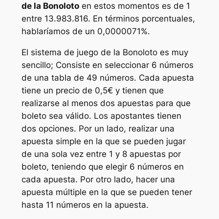
de la Bonoloto
en estos momentos es de 1
entre 13.983.816. En términos porcentuales,
hablaríamos de un 0,0000071%.
El sistema de juego de la Bonoloto es muy
sencillo; Consiste en seleccionar 6 números
de una tabla de 49 números. Cada apuesta
tiene un precio de 0,5€ y tienen que
realizarse al menos dos apuestas para que
boleto sea válido. Los apostantes tienen
dos opciones. Por un lado, realizar una
apuesta simple en la que se pueden jugar
de una sola vez entre 1 y 8 apuestas por
boleto, teniendo que elegir 6 números en
cada apuesta. Por otro lado, hacer una
apuesta múltiple en la que se pueden tener
hasta 11 números en la apuesta.