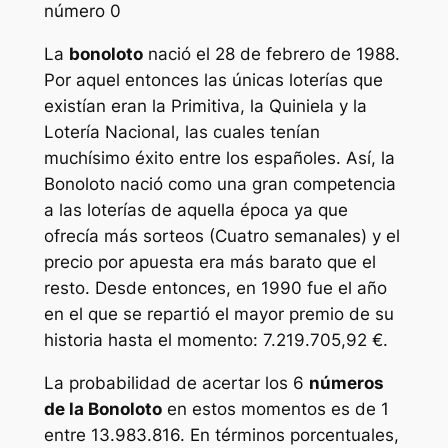
número 0
La
bonoloto
nació el 28 de febrero de 1988.
Por aquel entonces las únicas loterías que
existían eran la Primitiva, la Quiniela y la
Lotería Nacional, las cuales tenían
muchísimo éxito entre los españoles. Así, la
Bonoloto nació como una gran competencia
a las loterías de aquella época ya que
ofrecía más sorteos (Cuatro semanales) y el
precio por apuesta era más barato que el
resto. Desde entonces, en 1990 fue el año
en el que se repartió el mayor premio de su
historia hasta el momento: 7.219.705,92 €.
La probabilidad de acertar los 6
números
de la Bonoloto
en estos momentos es de 1
entre 13.983.816. En términos porcentuales,