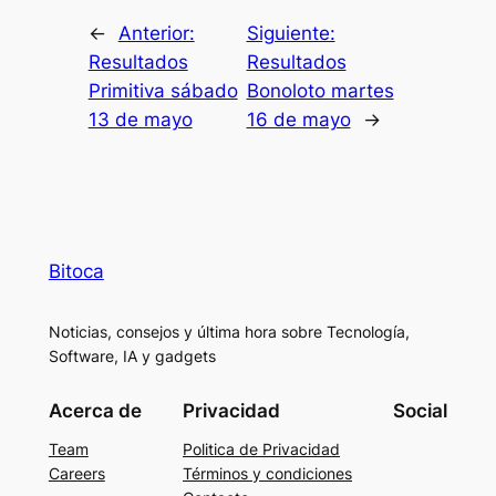
←
Anterior:
Siguiente:
Resultados
Resultados
Primitiva sábado
Bonoloto martes
13 de mayo
16 de mayo
→
Bitoca
Noticias, consejos y última hora sobre Tecnología,
Software, IA y gadgets
Acerca de
Privacidad
Social
Team
Politica de Privacidad
Careers
Términos y condiciones