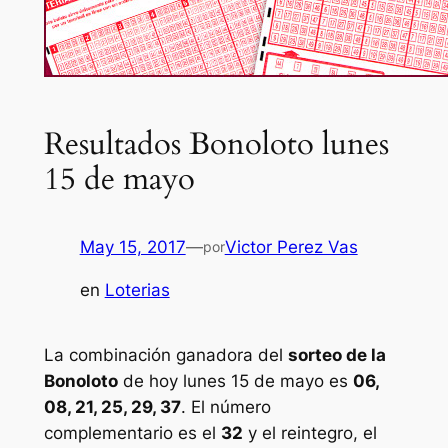
Resultados Bonoloto lunes
15 de mayo
May 15, 2017
—
Victor Perez Vas
por
en
Loterias
La combinación ganadora del
sorteo de la
Bonoloto
de hoy lunes 15 de mayo es
06,
08, 21, 25, 29, 37
. El número
complementario es el
32
y el reintegro, el