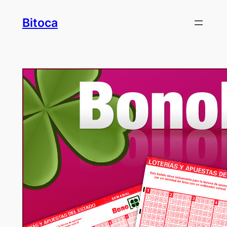
Saltar
Bitoca
al
contenido