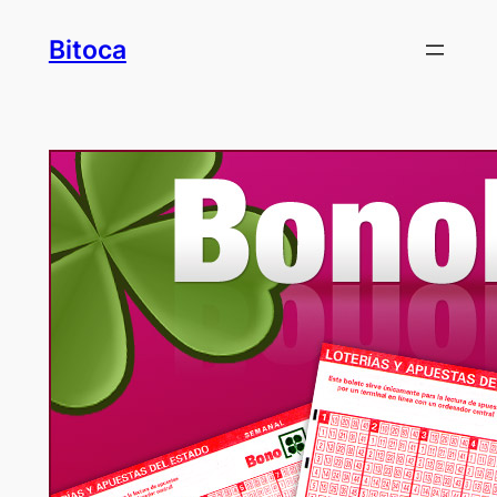
Saltar
Bitoca
al
contenido