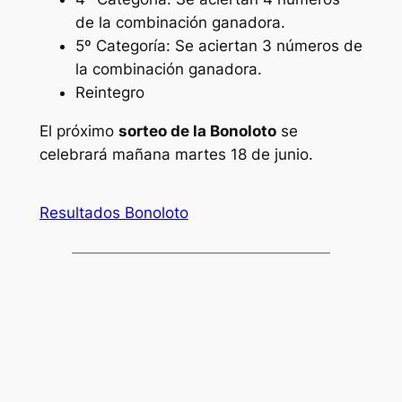
de la combinación ganadora.
5º Categoría: Se aciertan 3 números de
la combinación ganadora.
Reintegro
El próximo
sorteo de la Bonoloto
se
celebrará mañana martes 18 de junio.
Resultados Bonoloto