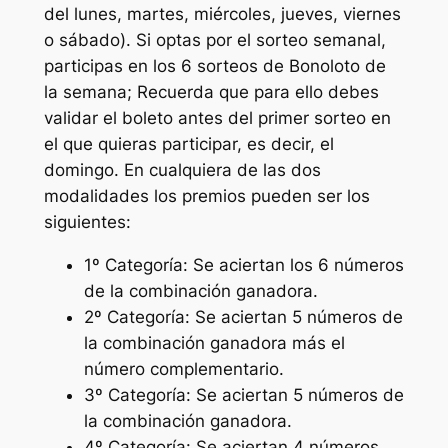
del lunes, martes, miércoles, jueves, viernes
o sábado). Si optas por el sorteo semanal,
participas en los 6 sorteos de Bonoloto de
la semana; Recuerda que para ello debes
validar el boleto antes del primer sorteo en
el que quieras participar, es decir, el
domingo. En cualquiera de las dos
modalidades los premios pueden ser los
siguientes:
1º Categoría: Se aciertan los 6 números
de la combinación ganadora.
2º Categoría: Se aciertan 5 números de
la combinación ganadora más el
número complementario.
3º Categoría: Se aciertan 5 números de
la combinación ganadora.
4º Categoría: Se aciertan 4 números