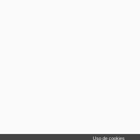
Uso de cookies