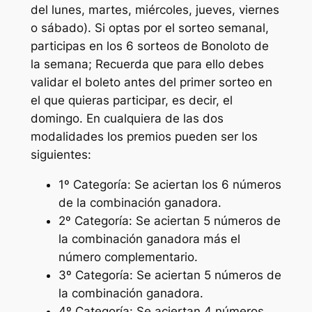
del lunes, martes, miércoles, jueves, viernes
o sábado). Si optas por el sorteo semanal,
participas en los 6 sorteos de Bonoloto de
la semana; Recuerda que para ello debes
validar el boleto antes del primer sorteo en
el que quieras participar, es decir, el
domingo. En cualquiera de las dos
modalidades los premios pueden ser los
siguientes:
1º Categoría: Se aciertan los 6 números
de la combinación ganadora.
2º Categoría: Se aciertan 5 números de
la combinación ganadora más el
número complementario.
3º Categoría: Se aciertan 5 números de
la combinación ganadora.
4º Categoría: Se aciertan 4 números