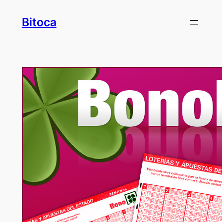
Saltar
Bitoca
al
contenido