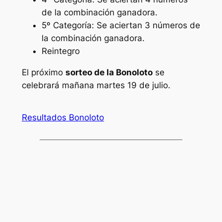
de la combinación ganadora.
5º Categoría: Se aciertan 3 números de
la combinación ganadora.
Reintegro
El próximo
sorteo de la Bonoloto
se
celebrará mañana martes 19 de julio.
Resultados Bonoloto