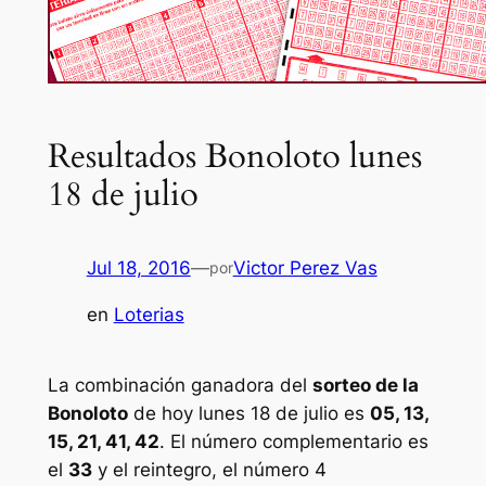
Resultados Bonoloto lunes
18 de julio
Jul 18, 2016
—
Victor Perez Vas
por
en
Loterias
La combinación ganadora del
sorteo de la
Bonoloto
de hoy lunes 18 de julio es
05, 13,
15, 21, 41, 42
. El número complementario es
el
33
y el reintegro, el número 4