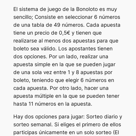
El sistema de juego de la Bonoloto es muy
sencillo; Consiste en seleccionar 6 números
de una tabla de 49 números. Cada apuesta
tiene un precio de 0,5€ y tienen que
realizarse al menos dos apuestas para que
boleto sea válido. Los apostantes tienen
dos opciones. Por un lado, realizar una
apuesta simple en la que se pueden jugar
de una sola vez entre 1 y 8 apuestas por
boleto, teniendo que elegir 6 números en
cada apuesta. Por otro lado, hacer una
apuesta múltiple en la que se pueden tener
hasta 11 números en la apuesta.
Hay dos opciones para jugar: Sorteo diario y
sorteo semanal. Si eliges el primero de ellos
participas únicamente en un solo sorteo (El