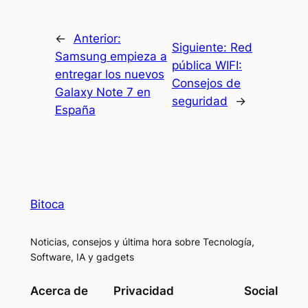
←
Anterior:
Siguiente:
Red
Samsung empieza a
pública WIFI:
entregar los nuevos
Consejos de
Galaxy Note 7 en
seguridad
→
España
Bitoca
Noticias, consejos y última hora sobre Tecnología,
Software, IA y gadgets
Acerca de
Privacidad
Social