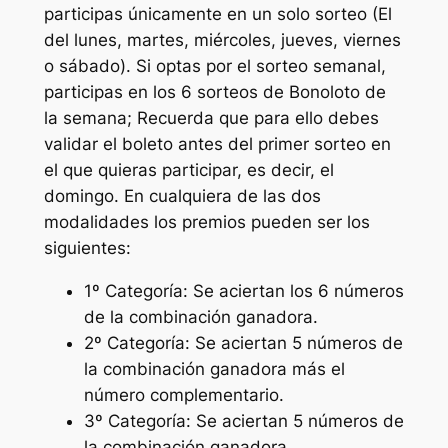
participas únicamente en un solo sorteo (El
del lunes, martes, miércoles, jueves, viernes
o sábado). Si optas por el sorteo semanal,
participas en los 6 sorteos de Bonoloto de
la semana; Recuerda que para ello debes
validar el boleto antes del primer sorteo en
el que quieras participar, es decir, el
domingo. En cualquiera de las dos
modalidades los premios pueden ser los
siguientes:
1º Categoría: Se aciertan los 6 números
de la combinación ganadora.
2º Categoría: Se aciertan 5 números de
la combinación ganadora más el
número complementario.
3º Categoría: Se aciertan 5 números de
la combinación ganadora.