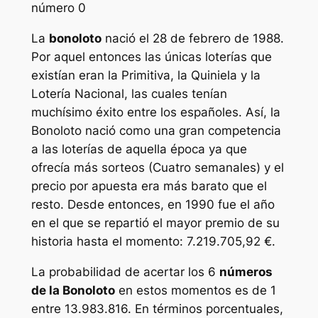
número 0
La
bonoloto
nació el 28 de febrero de 1988.
Por aquel entonces las únicas loterías que
existían eran la Primitiva, la Quiniela y la
Lotería Nacional, las cuales tenían
muchísimo éxito entre los españoles. Así, la
Bonoloto nació como una gran competencia
a las loterías de aquella época ya que
ofrecía más sorteos (Cuatro semanales) y el
precio por apuesta era más barato que el
resto. Desde entonces, en 1990 fue el año
en el que se repartió el mayor premio de su
historia hasta el momento: 7.219.705,92 €.
La probabilidad de acertar los 6
números
de la Bonoloto
en estos momentos es de 1
entre 13.983.816. En términos porcentuales,