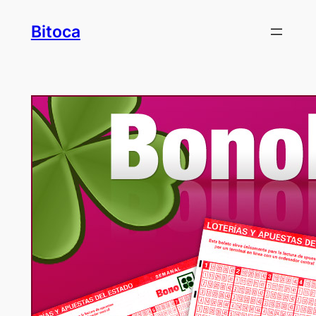
Saltar
Bitoca
al
contenido