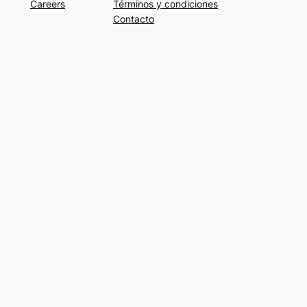
Careers
Términos y condiciones
Contacto