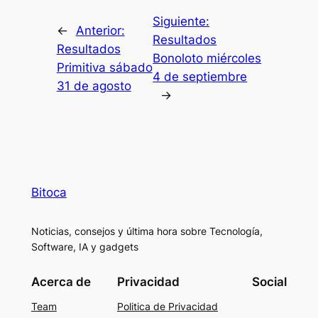
Siguiente:
←
Anterior:
Resultados
Resultados
Bonoloto miércoles
Primitiva sábado
4 de septiembre
31 de agosto
→
Bitoca
Noticias, consejos y última hora sobre Tecnología,
Software, IA y gadgets
Acerca de
Privacidad
Social
Team
Politica de Privacidad