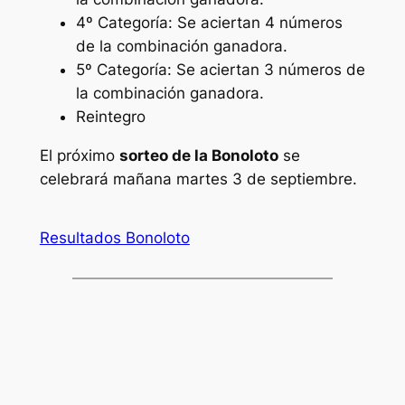
4º Categoría: Se aciertan 4 números
de la combinación ganadora.
5º Categoría: Se aciertan 3 números de
la combinación ganadora.
Reintegro
El próximo
sorteo de la Bonoloto
se
celebrará mañana martes 3 de septiembre.
Resultados Bonoloto