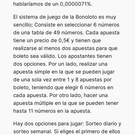
hablaríamos de un 0,0000071%.
El sistema de juego de la Bonoloto es muy
sencillo; Consiste en seleccionar 6 números
de una tabla de 49 números. Cada apuesta
tiene un precio de 0,5€ y tienen que
realizarse al menos dos apuestas para que
boleto sea válido. Los apostantes tienen
dos opciones. Por un lado, realizar una
apuesta simple en la que se pueden jugar
de una sola vez entre 1 y 8 apuestas por
boleto, teniendo que elegir 6 números en
cada apuesta. Por otro lado, hacer una
apuesta múltiple en la que se pueden tener
hasta 11 números en la apuesta.
Hay dos opciones para jugar: Sorteo diario y
sorteo semanal. Si eliges el primero de ellos