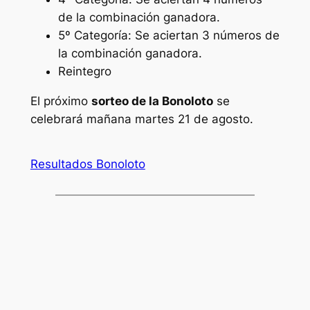
de la combinación ganadora.
5º Categoría: Se aciertan 3 números de
la combinación ganadora.
Reintegro
El próximo
sorteo de la Bonoloto
se
celebrará mañana martes 21 de agosto.
Resultados Bonoloto