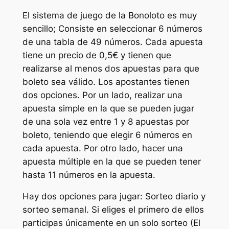
El sistema de juego de la Bonoloto es muy
sencillo; Consiste en seleccionar 6 números
de una tabla de 49 números. Cada apuesta
tiene un precio de 0,5€ y tienen que
realizarse al menos dos apuestas para que
boleto sea válido. Los apostantes tienen
dos opciones. Por un lado, realizar una
apuesta simple en la que se pueden jugar
de una sola vez entre 1 y 8 apuestas por
boleto, teniendo que elegir 6 números en
cada apuesta. Por otro lado, hacer una
apuesta múltiple en la que se pueden tener
hasta 11 números en la apuesta.
Hay dos opciones para jugar: Sorteo diario y
sorteo semanal. Si eliges el primero de ellos
participas únicamente en un solo sorteo (El