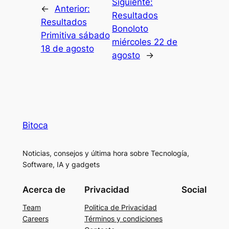
Siguiente:
←
Anterior:
Resultados
Resultados
Bonoloto
Primitiva sábado
miércoles 22 de
18 de agosto
agosto
→
Bitoca
Noticias, consejos y última hora sobre Tecnología,
Software, IA y gadgets
Acerca de
Privacidad
Social
Team
Politica de Privacidad
Careers
Términos y condiciones