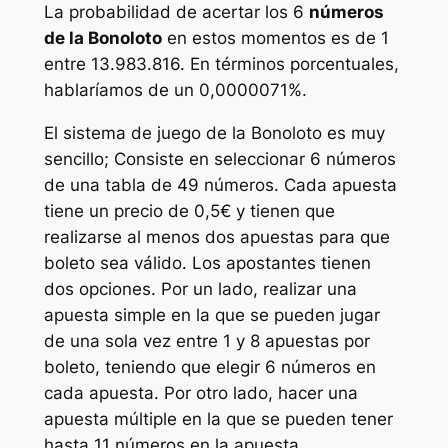
La probabilidad de acertar los 6
números
de la Bonoloto
en estos momentos es de 1
entre 13.983.816. En términos porcentuales,
hablaríamos de un 0,0000071%.
El sistema de juego de la Bonoloto es muy
sencillo; Consiste en seleccionar 6 números
de una tabla de 49 números. Cada apuesta
tiene un precio de 0,5€ y tienen que
realizarse al menos dos apuestas para que
boleto sea válido. Los apostantes tienen
dos opciones. Por un lado, realizar una
apuesta simple en la que se pueden jugar
de una sola vez entre 1 y 8 apuestas por
boleto, teniendo que elegir 6 números en
cada apuesta. Por otro lado, hacer una
apuesta múltiple en la que se pueden tener
hasta 11 números en la apuesta.