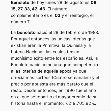
Bonoloto
de hoy lunes 28 de agosto es
08,
15, 27, 33, 42, 46
. El número
complementario es el
02
y el reintegro, el
número 7
La
bonoloto
nació el 28 de febrero de 1988.
Por aquel entonces las únicas loterías que
existían eran la Primitiva, la Quiniela y la
Lotería Nacional, las cuales tenían
muchísimo éxito entre los españoles. Así, la
Bonoloto nació como una gran competencia
a las loterías de aquella época ya que
ofrecía más sorteos (Cuatro semanales) y el
precio por apuesta era más barato que el
resto. Desde entonces, en 1990 fue el año
en el que se repartió el mayor premio de su
historia hasta el momento: 7.219.705,92 €.