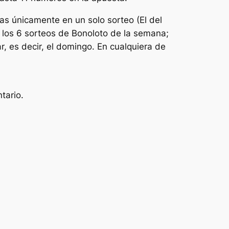
pas únicamente en un solo sorteo (El del
n los 6 sorteos de Bonoloto de la semana;
r, es decir, el domingo. En cualquiera de
tario.