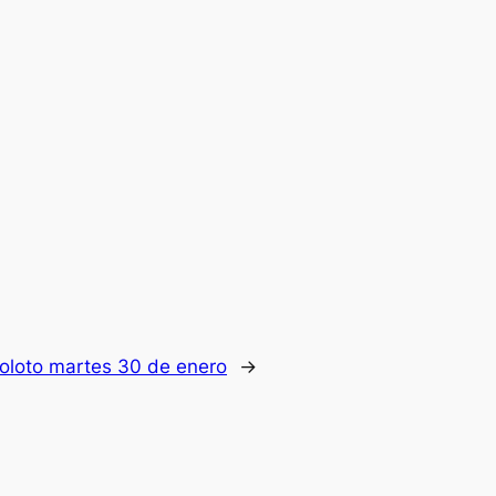
oloto martes 30 de enero
→