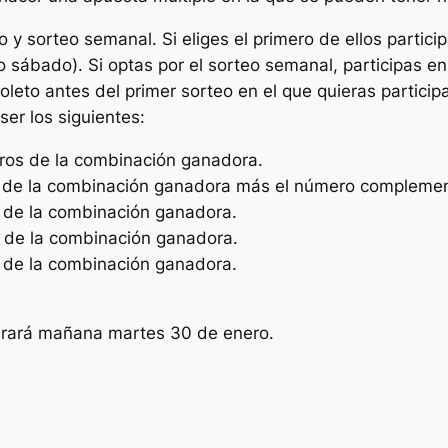
 y sorteo semanal. Si eliges el primero de ellos partici
 o sábado). Si optas por el sorteo semanal, participas e
leto antes del primer sorteo en el que quieras participa
er los siguientes:
eros de la combinación ganadora.
s de la combinación ganadora más el número complemen
s de la combinación ganadora.
s de la combinación ganadora.
s de la combinación ganadora.
rará mañana martes 30 de enero.