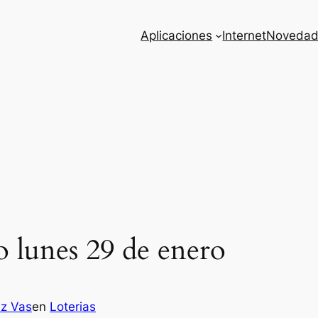
Aplicaciones
Internet
Novedad
 lunes 29 de enero
ez Vas
en
Loterias