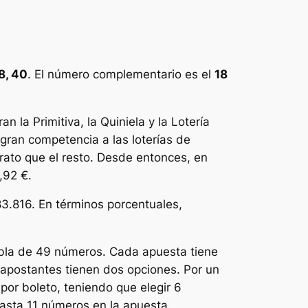
38, 40
. El número complementario es el
18
n la Primitiva, la Quiniela y la Lotería
 gran competencia a las loterías de
rato que el resto. Desde entonces, en
,92 €.
3.816. En términos porcentuales,
tabla de 49 números. Cada apuesta tiene
 apostantes tienen dos opciones. Por un
por boleto, teniendo que elegir 6
asta 11 números en la apuesta.