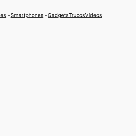
es
Smartphones
Gadgets
Trucos
Videos