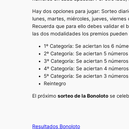
Hay dos opciones para jugar: Sorteo diario
lunes, martes, miércoles, jueves, viernes
Recuerda que para ello debes validar el bo
las dos modalidades los premios pueden s
1º Categoría: Se aciertan los 6 núm
2º Categoría: Se aciertan 5 número
3º Categoría: Se aciertan 5 número
4º Categoría: Se aciertan 4 número
5º Categoría: Se aciertan 3 número
Reintegro
El próximo
sorteo de la Bonoloto
se celeb
Resultados Bonoloto