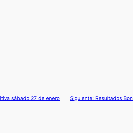
itiva sábado 27 de enero
Siguiente:
Resultados Bon