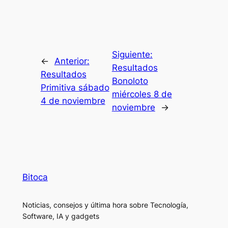
Siguiente:
←
Anterior:
Resultados
Resultados
Bonoloto
Primitiva sábado
miércoles 8 de
4 de noviembre
noviembre
→
Bitoca
Noticias, consejos y última hora sobre Tecnología,
Software, IA y gadgets