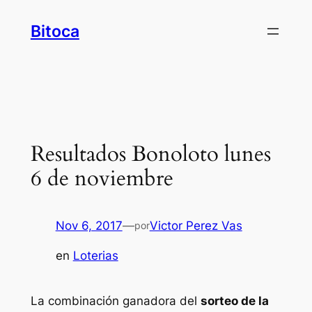
Saltar
Bitoca
al
contenido
Resultados Bonoloto lunes
6 de noviembre
Nov 6, 2017
—
Victor Perez Vas
por
en
Loterias
La combinación ganadora del
sorteo de la