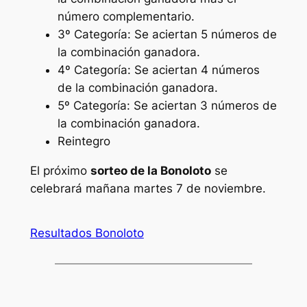
número complementario.
3º Categoría: Se aciertan 5 números de
la combinación ganadora.
4º Categoría: Se aciertan 4 números
de la combinación ganadora.
5º Categoría: Se aciertan 3 números de
la combinación ganadora.
Reintegro
El próximo
sorteo de la Bonoloto
se
celebrará mañana martes 7 de noviembre.
Resultados Bonoloto