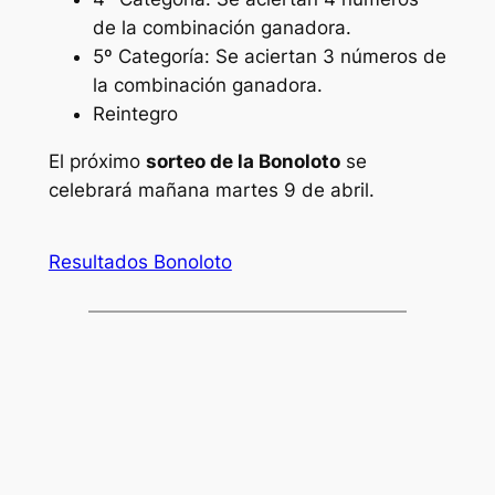
de la combinación ganadora.
5º Categoría: Se aciertan 3 números de
la combinación ganadora.
Reintegro
El próximo
sorteo de la Bonoloto
se
celebrará mañana martes 9 de abril.
Resultados Bonoloto