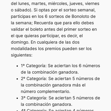
del lunes, martes, miércoles, jueves, viernes
o sábado). Si optas por el sorteo semanal,
participas en los 6 sorteos de Bonoloto de
la semana; Recuerda que para ello debes
validar el boleto antes del primer sorteo en
el que quieras participar, es decir, el
domingo. En cualquiera de las dos
modalidades los premios pueden ser los
siguientes:
1º Categoría: Se aciertan los 6 números
de la combinación ganadora.
2º Categoría: Se aciertan 5 números de
la combinación ganadora más el
número complementario.
3º Categoría: Se aciertan 5 números de
la combinación ganadora.
4º Categoría: Se aciertan 4 números