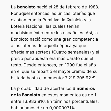
La
bonoloto
nació el 28 de febrero de 1988.
Por aquel entonces las únicas loterías que
existían eran la Primitiva, la Quiniela y la
Lotería Nacional, las cuales tenían
muchísimo éxito entre los españoles. Así, la
Bonoloto nació como una gran competencia
a las loterías de aquella época ya que
ofrecía más sorteos (Cuatro semanales) y el
precio por apuesta era más barato que el
resto. Desde entonces, en 1990 fue el año
en el que se repartió el mayor premio de su
historia hasta el momento: 7.219.705,92 €.
La probabilidad de acertar los 6
números
de la Bonoloto
en estos momentos es de 1
entre 13.983.816. En términos porcentuales,
hablaríamos de un 0,0000071%.