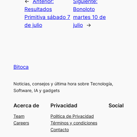
←
Anterior:
Siguiente:
Resultados
Bonoloto
Primitiva sábado 7
martes 10 de
de julio
julio
→
Bitoca
Noticias, consejos y última hora sobre Tecnología,
Software, IA y gadgets
Acerca de
Privacidad
Social
Team
Politica de Privacidad
Careers
Términos y condiciones
Contacto