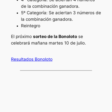
de la combinación ganadora.
5º Categoría: Se aciertan 3 números de
la combinación ganadora.
Reintegro
El próximo
sorteo de la Bonoloto
se
celebrará mañana martes 10 de julio.
Resultados Bonoloto