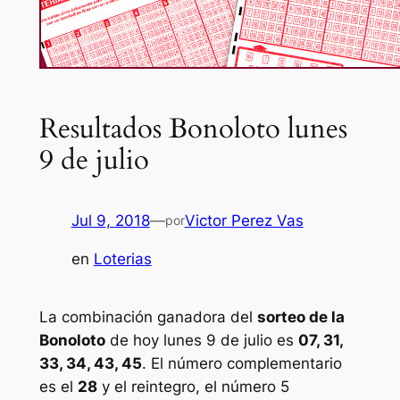
Resultados Bonoloto lunes
9 de julio
Jul 9, 2018
—
Victor Perez Vas
por
en
Loterias
La combinación ganadora del
sorteo de la
Bonoloto
de hoy lunes 9 de julio es
07, 31,
33, 34, 43, 45
. El número complementario
es el
28
y el reintegro, el número 5