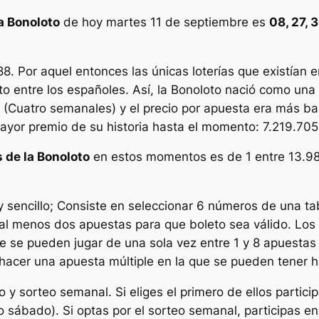
la Bonoloto
de hoy martes 11 de septiembre es
08, 27, 3
. Por aquel entonces las únicas loterías que existían era
to entre los españoles. Así, la Bonoloto nació como una
 (Cuatro semanales) y el precio por apuesta era más ba
mayor premio de su historia hasta el momento: 7.219.705
 de la Bonoloto
en estos momentos es de 1 entre 13.98
y sencillo; Consiste en seleccionar 6 números de una 
e al menos dos apuestas para que boleto sea válido. Los
ue se pueden jugar de una sola vez entre 1 y 8 apuestas 
hacer una apuesta múltiple en la que se pueden tener h
 y sorteo semanal. Si eliges el primero de ellos partici
 o sábado). Si optas por el sorteo semanal, participas e