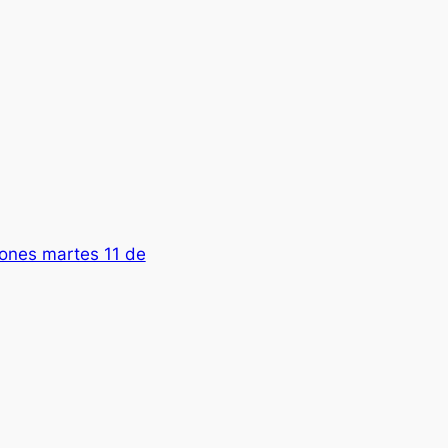
lones martes 11 de