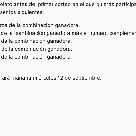
leto antes del primer sorteo en el que quieras participa
er los siguientes:
eros de la combinación ganadora.
s de la combinación ganadora más el número complemen
s de la combinación ganadora.
s de la combinación ganadora.
s de la combinación ganadora.
rará mañana miércoles 12 de septiembre.