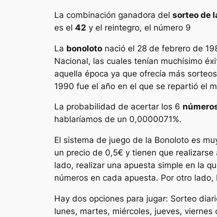
La combinación ganadora del
sorteo de 
es el
42
y el reintegro, el número 9
La
bonoloto
nació el 28 de febrero de 1988
Nacional, las cuales tenían muchísimo éxi
aquella época ya que ofrecía más sorteos
1990 fue el año en el que se repartió el 
La probabilidad de acertar los 6
números
hablaríamos de un 0,0000071%.
El sistema de juego de la Bonoloto es mu
un precio de 0,5€ y tienen que realizars
lado, realizar una apuesta simple en la q
números en cada apuesta. Por otro lado, 
Hay dos opciones para jugar: Sorteo diario
lunes, martes, miércoles, jueves, viernes