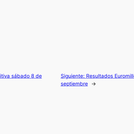
itiva sábado 8 de
Siguiente:
Resultados Euromil
septiembre
→