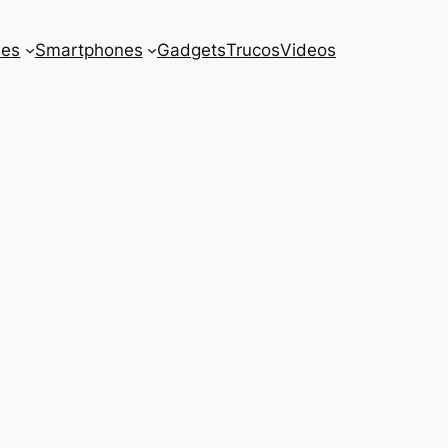
es
Smartphones
Gadgets
Trucos
Videos