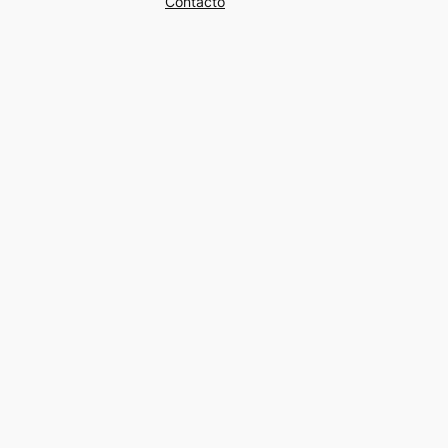
Contacto