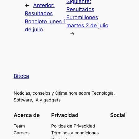
Siguiente:
←
Anterior:
Resultados
Resultados
Euromillones
Bonoloto lunes 1
martes 2 de julio
de julio
→
Bitoca
Noticias, consejos y última hora sobre Tecnología,
Software, IA y gadgets
Acerca de
Privacidad
Social
Team
Politica de Privacidad
Careers
Términos y condiciones