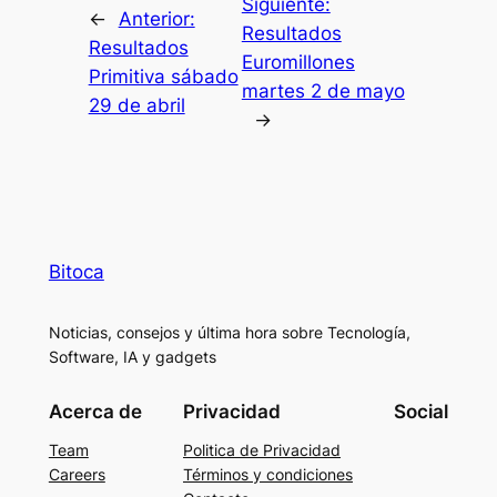
Siguiente:
←
Anterior:
Resultados
Resultados
Euromillones
Primitiva sábado
martes 2 de mayo
29 de abril
→
Bitoca
Noticias, consejos y última hora sobre Tecnología,
Software, IA y gadgets
Acerca de
Privacidad
Social
Team
Politica de Privacidad
Careers
Términos y condiciones