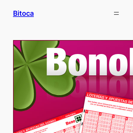
Saltar
Bitoca
al
contenido