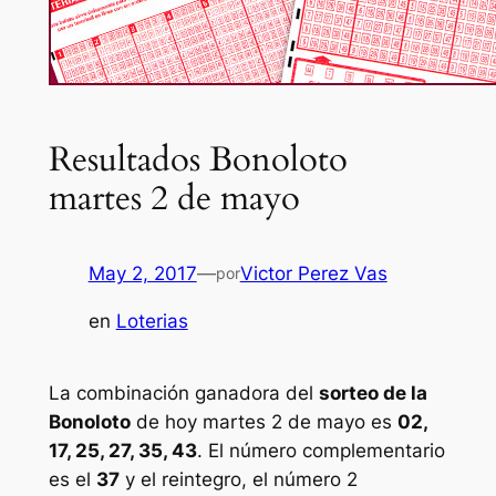
Resultados Bonoloto
martes 2 de mayo
May 2, 2017
—
Victor Perez Vas
por
en
Loterias
La combinación ganadora del
sorteo de la
Bonoloto
de hoy martes 2 de mayo es
02,
17, 25, 27, 35, 43
. El número complementario
es el
37
y el reintegro, el número 2