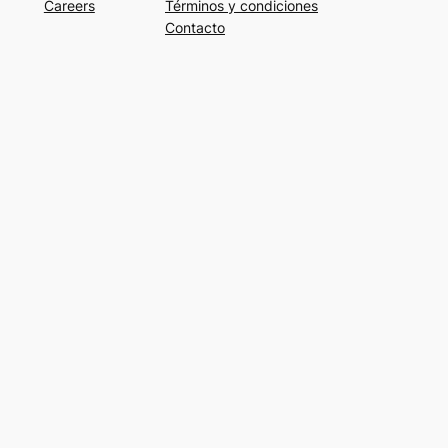
Careers
Términos y condiciones
Contacto