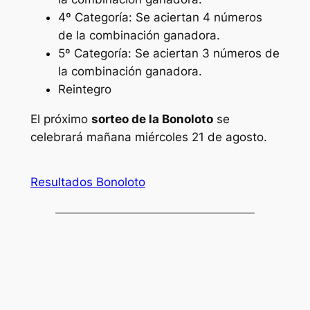
4º Categoría: Se aciertan 4 números
de la combinación ganadora.
5º Categoría: Se aciertan 3 números de
la combinación ganadora.
Reintegro
El próximo
sorteo de la Bonoloto
se
celebrará mañana miércoles 21 de agosto.
Resultados Bonoloto