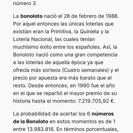
número 3
La
bonoloto
nació el 28 de febrero de 1988.
Por aquel entonces las únicas loterías que
existían eran la Primitiva, la Quiniela y la
Lotería Nacional, las cuales tenían
muchísimo éxito entre los españoles. Así, la
Bonoloto nació como una gran competencia
a las loterías de aquella época ya que
ofrecía más sorteos (Cuatro semanales) y el
precio por apuesta era más barato que el
resto. Desde entonces, en 1990 fue el año
en el que se repartió el mayor premio de su
historia hasta el momento: 7.219.705,92 €.
La probabilidad de acertar los 6
números
de la Bonoloto
en estos momentos es de 1
entre 13.983.816. En términos porcentuales,