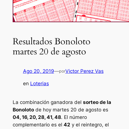
Resultados Bonoloto
martes 20 de agosto
Ago 20, 2019
—
Victor Perez Vas
por
en
Loterias
La combinación ganadora del
sorteo de la
Bonoloto
de hoy martes 20 de agosto es
04, 16, 20, 28, 41, 48
. El número
complementario es el
42
y el reintegro, el