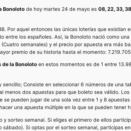
la Bonoloto
de hoy martes 24 de mayo es
08, 22, 33, 38
. Por aquel entonces las únicas loterías que existían era
to entre los españoles. Así, la Bonoloto nació como una
 (Cuatro semanales) y el precio por apuesta era más ba
mayor premio de su historia hasta el momento: 7.219.705
 de la Bonoloto
en estos momentos es de 1 entre 13.98
y sencillo; Consiste en seleccionar 6 números de una 
e al menos dos apuestas para que boleto sea válido. Los
ue se pueden jugar de una sola vez entre 1 y 8 apuestas 
hacer una apuesta múltiple en la que se pueden tener h
 y sorteo semanal. Si eliges el primero de ellos partici
 o sábado). Si optas por el sorteo semanal, participas e