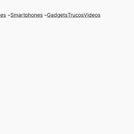
es
Smartphones
Gadgets
Trucos
Videos