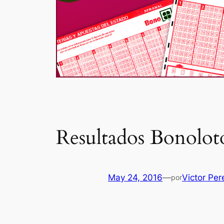
Resultados Bonolot
May 24, 2016
—
Victor Per
por