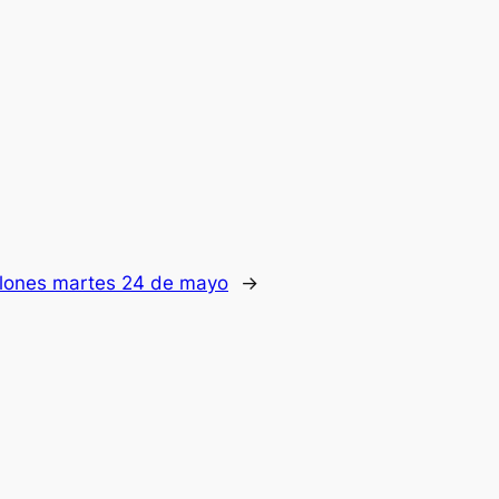
llones martes 24 de mayo
→