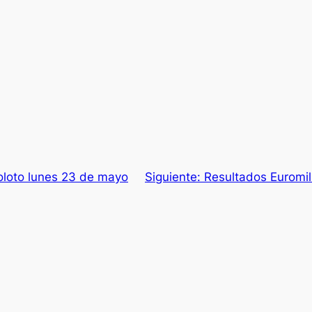
oloto lunes 23 de mayo
Siguiente:
Resultados Euromi