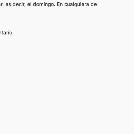
r, es decir, el domingo. En cualquiera de
tario.