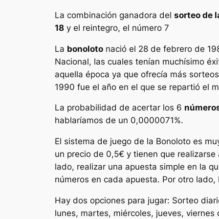
La combinación ganadora del
sorteo de 
18
y el reintegro, el número 7
La
bonoloto
nació el 28 de febrero de 1988
Nacional, las cuales tenían muchísimo éxi
aquella época ya que ofrecía más sorteos
1990 fue el año en el que se repartió el 
La probabilidad de acertar los 6
números
hablaríamos de un 0,0000071%.
El sistema de juego de la Bonoloto es mu
un precio de 0,5€ y tienen que realizars
lado, realizar una apuesta simple en la q
números en cada apuesta. Por otro lado, 
Hay dos opciones para jugar: Sorteo diario
lunes, martes, miércoles, jueves, viernes