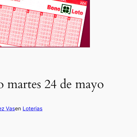
o martes 24 de mayo
ez Vas
en
Loterias