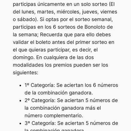
participas únicamente en un solo sorteo (El
del lunes, martes, miércoles, jueves, viernes
o sábado). Si optas por el sorteo semanal,
participas en los 6 sorteos de Bonoloto de
la semana; Recuerda que para ello debes
validar el boleto antes del primer sorteo en
el que quieras participar, es decir, el
domingo. En cualquiera de las dos
modalidades los premios pueden ser los
siguientes:
1º Categoría: Se aciertan los 6 números
de la combinación ganadora.
2º Categoría: Se aciertan 5 números de
la combinación ganadora más el
número complementario.
3º Categoría: Se aciertan 5 números de
la combinación ganadora.