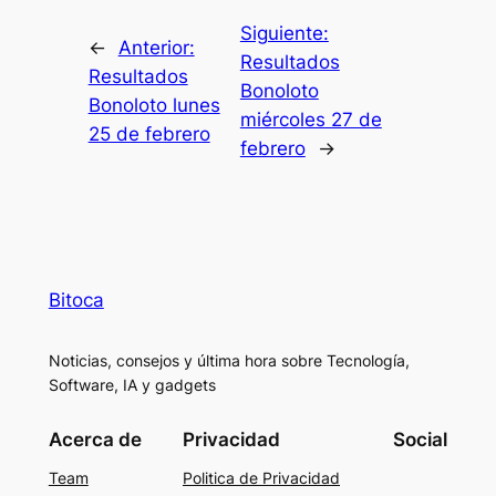
Siguiente:
←
Anterior:
Resultados
Resultados
Bonoloto
Bonoloto lunes
miércoles 27 de
25 de febrero
febrero
→
Bitoca
Noticias, consejos y última hora sobre Tecnología,
Software, IA y gadgets
Acerca de
Privacidad
Social
Team
Politica de Privacidad