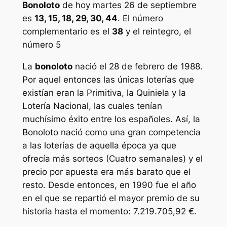
Bonoloto
de hoy martes 26 de septiembre
es
13, 15, 18, 29, 30, 44
. El número
complementario es el
38
y el reintegro, el
número 5
La
bonoloto
nació el 28 de febrero de 1988.
Por aquel entonces las únicas loterías que
existían eran la Primitiva, la Quiniela y la
Lotería Nacional, las cuales tenían
muchísimo éxito entre los españoles. Así, la
Bonoloto nació como una gran competencia
a las loterías de aquella época ya que
ofrecía más sorteos (Cuatro semanales) y el
precio por apuesta era más barato que el
resto. Desde entonces, en 1990 fue el año
en el que se repartió el mayor premio de su
historia hasta el momento: 7.219.705,92 €.