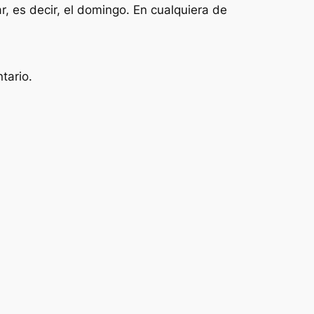
r, es decir, el domingo. En cualquiera de
tario.