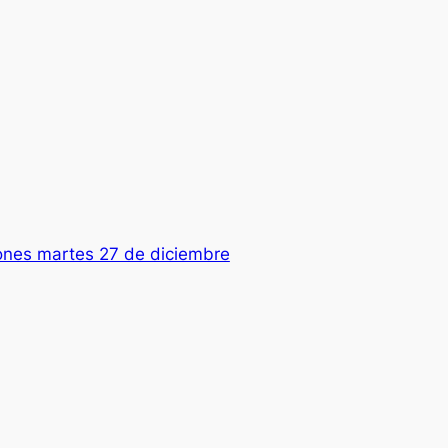
ones martes 27 de diciembre