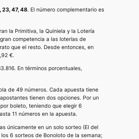
, 23, 47, 48
. El número complementario es
n la Primitiva, la Quiniela y la Lotería
 gran competencia a las loterías de
rato que el resto. Desde entonces, en
,92 €.
3.816. En términos porcentuales,
tabla de 49 números. Cada apuesta tiene
 apostantes tienen dos opciones. Por un
por boleto, teniendo que elegir 6
asta 11 números en la apuesta.
pas únicamente en un solo sorteo (El del
n los 6 sorteos de Bonoloto de la semana;