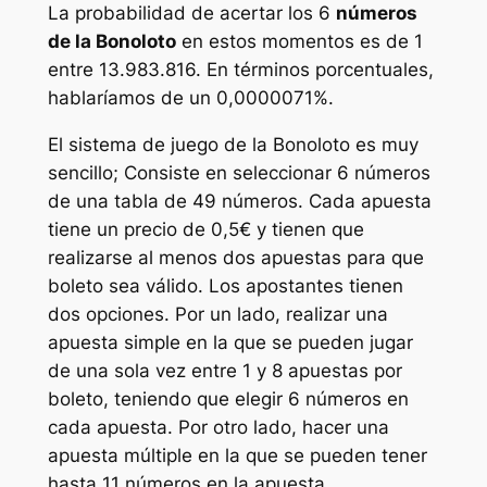
La probabilidad de acertar los 6
números
de la Bonoloto
en estos momentos es de 1
entre 13.983.816. En términos porcentuales,
hablaríamos de un 0,0000071%.
El sistema de juego de la Bonoloto es muy
sencillo; Consiste en seleccionar 6 números
de una tabla de 49 números. Cada apuesta
tiene un precio de 0,5€ y tienen que
realizarse al menos dos apuestas para que
boleto sea válido. Los apostantes tienen
dos opciones. Por un lado, realizar una
apuesta simple en la que se pueden jugar
de una sola vez entre 1 y 8 apuestas por
boleto, teniendo que elegir 6 números en
cada apuesta. Por otro lado, hacer una
apuesta múltiple en la que se pueden tener
hasta 11 números en la apuesta.