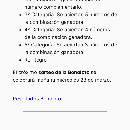
número complementario.
3º Categoría: Se aciertan 5 números de
la combinación ganadora.
4º Categoría: Se aciertan 4 números
de la combinación ganadora.
5º Categoría: Se aciertan 3 números de
la combinación ganadora.
Reintegro
El próximo
sorteo de la Bonoloto
se
celebrará mañana miércoles 28 de marzo.
Resultados Bonoloto