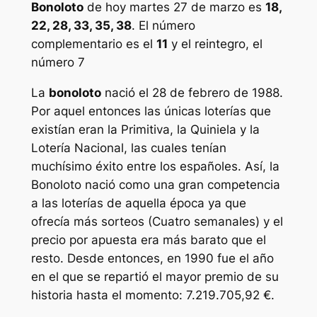
Bonoloto
de hoy martes 27 de marzo es
18,
22, 28, 33, 35, 38
. El número
complementario es el
11
y el reintegro, el
número 7
La
bonoloto
nació el 28 de febrero de 1988.
Por aquel entonces las únicas loterías que
existían eran la Primitiva, la Quiniela y la
Lotería Nacional, las cuales tenían
muchísimo éxito entre los españoles. Así, la
Bonoloto nació como una gran competencia
a las loterías de aquella época ya que
ofrecía más sorteos (Cuatro semanales) y el
precio por apuesta era más barato que el
resto. Desde entonces, en 1990 fue el año
en el que se repartió el mayor premio de su
historia hasta el momento: 7.219.705,92 €.