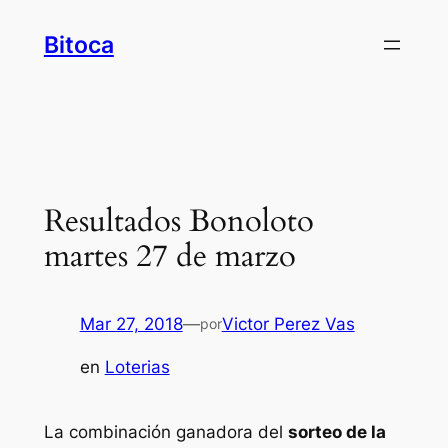
Saltar
Bitoca
al
contenido
Resultados Bonoloto
martes 27 de marzo
Mar 27, 2018
—
Victor Perez Vas
por
en
Loterias
La combinación ganadora del
sorteo de la