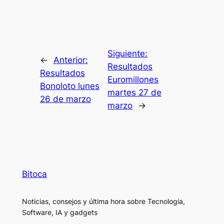
Siguiente:
←
Anterior:
Resultados
Resultados
Euromillones
Bonoloto lunes
martes 27 de
26 de marzo
marzo
→
Bitoca
Noticias, consejos y última hora sobre Tecnología,
Software, IA y gadgets