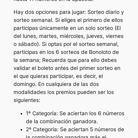
Hay dos opciones para jugar: Sorteo diario y
sorteo semanal. Si eliges el primero de ellos
participas únicamente en un solo sorteo (El
del lunes, martes, miércoles, jueves, viernes
o sábado). Si optas por el sorteo semanal,
participas en los 6 sorteos de Bonoloto de
la semana; Recuerda que para ello debes
validar el boleto antes del primer sorteo en
el que quieras participar, es decir, el
domingo. En cualquiera de las dos
modalidades los premios pueden ser los
siguientes:
1º Categoría: Se aciertan los 6 números
de la combinación ganadora.
2º Categoría: Se aciertan 5 números de
la combinación ganadora más el