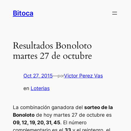
Saltar
Bitoca
al
contenido
Resultados Bonoloto
martes 27 de octubre
Oct 27, 2015
—
Victor Perez Vas
por
en
Loterias
La combinación ganadora del
sorteo de la
Bonoloto
de hoy martes 27 de octubre es
09, 12, 19, 20, 31, 45
. El número
complementario es el
33
y el reintegro, el