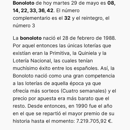
Bonoloto
de hoy martes 29 de mayo es
08,
14, 22, 33, 36, 42
. El número
complementario es el
32
y el reintegro, el
número 3
La
bonoloto
nació el 28 de febrero de 1988.
Por aquel entonces las únicas loterías que
existían eran la Primitiva, la Quiniela y la
Lotería Nacional, las cuales tenían
muchísimo éxito entre los españoles. Así, la
Bonoloto nació como una gran competencia
a las loterías de aquella época ya que
ofrecía más sorteos (Cuatro semanales) y el
precio por apuesta era más barato que el
resto. Desde entonces, en 1990 fue el año
en el que se repartió el mayor premio de su
historia hasta el momento: 7.219.705,92 €.