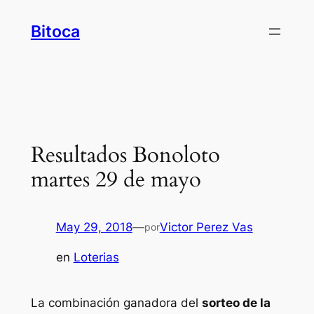
Saltar
Bitoca
al
contenido
Resultados Bonoloto
martes 29 de mayo
May 29, 2018
—
Victor Perez Vas
por
en
Loterias
La combinación ganadora del
sorteo de la