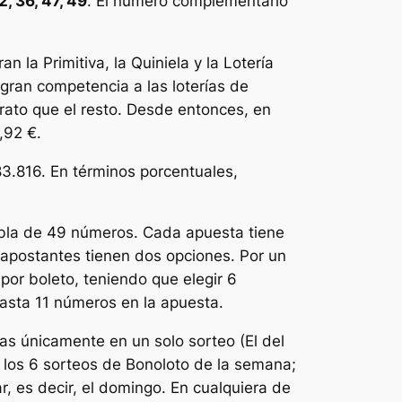
22, 36, 47, 49
. El número complementario
n la Primitiva, la Quiniela y la Lotería
 gran competencia a las loterías de
rato que el resto. Desde entonces, en
,92 €.
3.816. En términos porcentuales,
tabla de 49 números. Cada apuesta tiene
 apostantes tienen dos opciones. Por un
por boleto, teniendo que elegir 6
asta 11 números en la apuesta.
pas únicamente en un solo sorteo (El del
n los 6 sorteos de Bonoloto de la semana;
r, es decir, el domingo. En cualquiera de