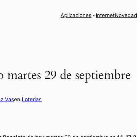
Aplicaciones
Internet
Novedad
o martes 29 de septiembre
ez Vas
en
Loterias