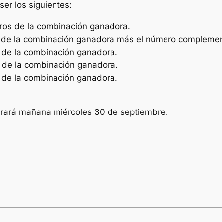
er los siguientes:
eros de la combinación ganadora.
s de la combinación ganadora más el número complemen
s de la combinación ganadora.
s de la combinación ganadora.
s de la combinación ganadora.
rará mañana miércoles 30 de septiembre.