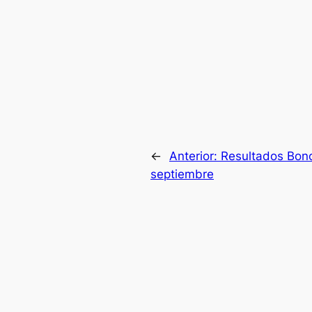
←
Anterior:
Resultados Bono
septiembre