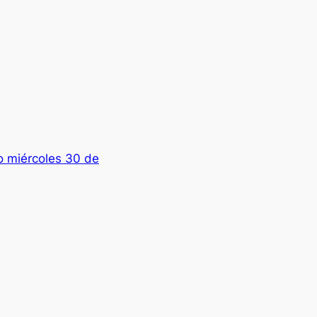
o miércoles 30 de