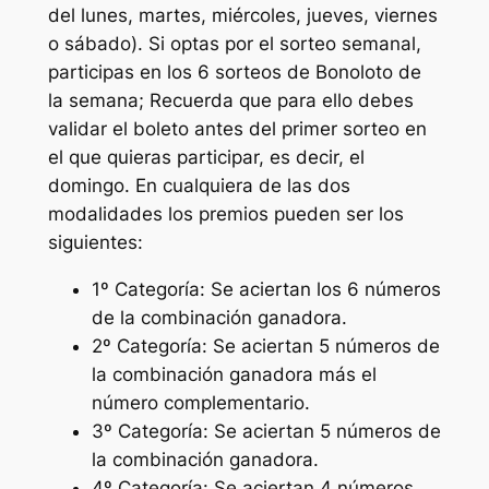
del lunes, martes, miércoles, jueves, viernes
o sábado). Si optas por el sorteo semanal,
participas en los 6 sorteos de Bonoloto de
la semana; Recuerda que para ello debes
validar el boleto antes del primer sorteo en
el que quieras participar, es decir, el
domingo. En cualquiera de las dos
modalidades los premios pueden ser los
siguientes:
1º Categoría: Se aciertan los 6 números
de la combinación ganadora.
2º Categoría: Se aciertan 5 números de
la combinación ganadora más el
número complementario.
3º Categoría: Se aciertan 5 números de
la combinación ganadora.
4º Categoría: Se aciertan 4 números