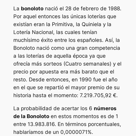
La
bonoloto
nació el 28 de febrero de 1988.
Por aquel entonces las únicas loterías que
existían eran la Primitiva, la Quiniela y la
Lotería Nacional, las cuales tenían
muchísimo éxito entre los españoles. Así, la
Bonoloto nació como una gran competencia
a las loterías de aquella época ya que
ofrecía más sorteos (Cuatro semanales) y el
precio por apuesta era más barato que el
resto. Desde entonces, en 1990 fue el año
en el que se repartió el mayor premio de su
historia hasta el momento: 7.219.705,92 €.
La probabilidad de acertar los 6
números
de la Bonoloto
en estos momentos es de 1
entre 13.983.816. En términos porcentuales,
hablaríamos de un 0,0000071%.