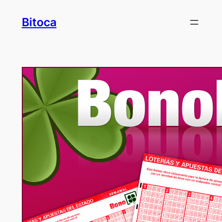
Saltar
Bitoca
al
contenido