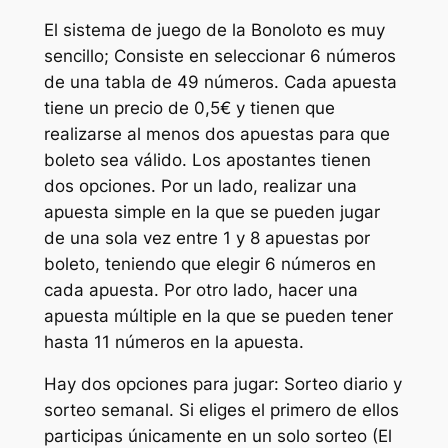
El sistema de juego de la Bonoloto es muy
sencillo; Consiste en seleccionar 6 números
de una tabla de 49 números. Cada apuesta
tiene un precio de 0,5€ y tienen que
realizarse al menos dos apuestas para que
boleto sea válido. Los apostantes tienen
dos opciones. Por un lado, realizar una
apuesta simple en la que se pueden jugar
de una sola vez entre 1 y 8 apuestas por
boleto, teniendo que elegir 6 números en
cada apuesta. Por otro lado, hacer una
apuesta múltiple en la que se pueden tener
hasta 11 números en la apuesta.
Hay dos opciones para jugar: Sorteo diario y
sorteo semanal. Si eliges el primero de ellos
participas únicamente en un solo sorteo (El