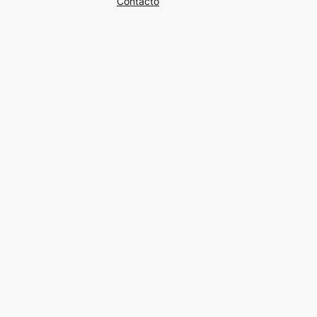
Contacto