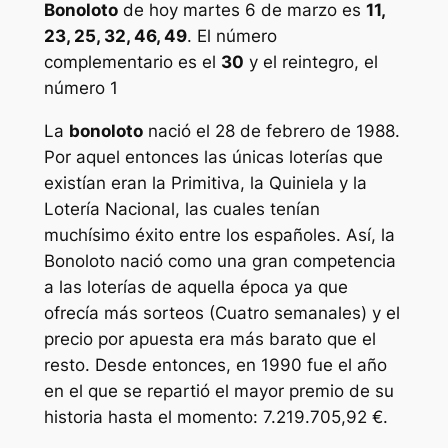
Bonoloto
de hoy martes 6 de marzo es
11,
23, 25, 32, 46, 49
. El número
complementario es el
30
y el reintegro, el
número 1
La
bonoloto
nació el 28 de febrero de 1988.
Por aquel entonces las únicas loterías que
existían eran la Primitiva, la Quiniela y la
Lotería Nacional, las cuales tenían
muchísimo éxito entre los españoles. Así, la
Bonoloto nació como una gran competencia
a las loterías de aquella época ya que
ofrecía más sorteos (Cuatro semanales) y el
precio por apuesta era más barato que el
resto. Desde entonces, en 1990 fue el año
en el que se repartió el mayor premio de su
historia hasta el momento: 7.219.705,92 €.