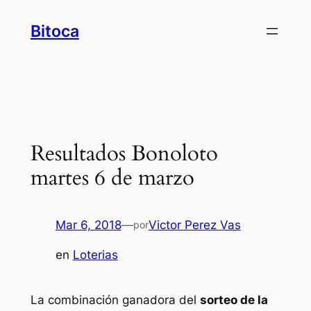
Saltar
Bitoca
al
contenido
Resultados Bonoloto
martes 6 de marzo
Mar 6, 2018
—
Victor Perez Vas
por
en
Loterias
La combinación ganadora del
sorteo de la