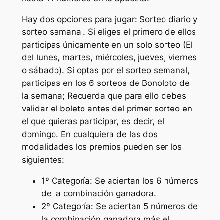
Hay dos opciones para jugar: Sorteo diario y
sorteo semanal. Si eliges el primero de ellos
participas únicamente en un solo sorteo (El
del lunes, martes, miércoles, jueves, viernes
o sábado). Si optas por el sorteo semanal,
participas en los 6 sorteos de Bonoloto de
la semana; Recuerda que para ello debes
validar el boleto antes del primer sorteo en
el que quieras participar, es decir, el
domingo. En cualquiera de las dos
modalidades los premios pueden ser los
siguientes:
1º Categoría: Se aciertan los 6 números
de la combinación ganadora.
2º Categoría: Se aciertan 5 números de
la combinación ganadora más el