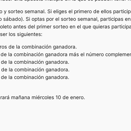
 y sorteo semanal. Si eliges el primero de ellos partici
 o sábado). Si optas por el sorteo semanal, participas e
leto antes del primer sorteo en el que quieras participa
er los siguientes:
eros de la combinación ganadora.
s de la combinación ganadora más el número complemen
s de la combinación ganadora.
s de la combinación ganadora.
s de la combinación ganadora.
rará mañana miércoles 10 de enero.