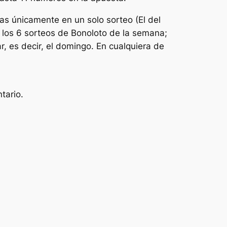
pas únicamente en un solo sorteo (El del
n los 6 sorteos de Bonoloto de la semana;
r, es decir, el domingo. En cualquiera de
tario.