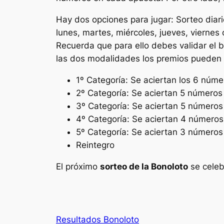
Hay dos opciones para jugar: Sorteo diario
lunes, martes, miércoles, jueves, viernes
Recuerda que para ello debes validar el bo
las dos modalidades los premios pueden s
1º Categoría: Se aciertan los 6 núm
2º Categoría: Se aciertan 5 número
3º Categoría: Se aciertan 5 número
4º Categoría: Se aciertan 4 número
5º Categoría: Se aciertan 3 número
Reintegro
El próximo
sorteo de la Bonoloto
se celeb
Resultados Bonoloto