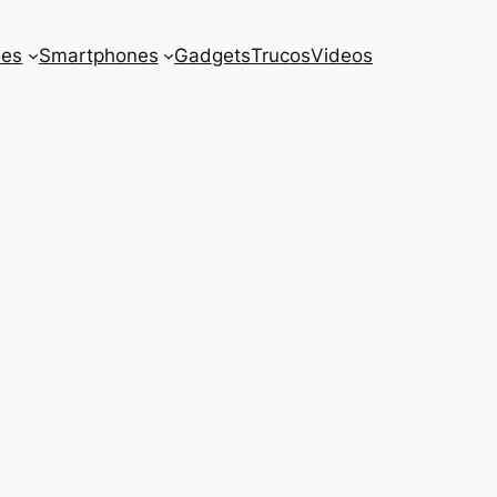
es
Smartphones
Gadgets
Trucos
Videos