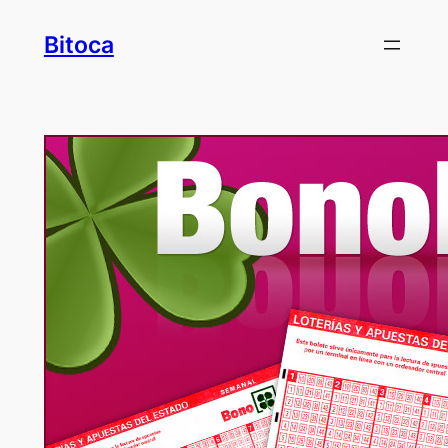
Saltar
Bitoca
al
contenido