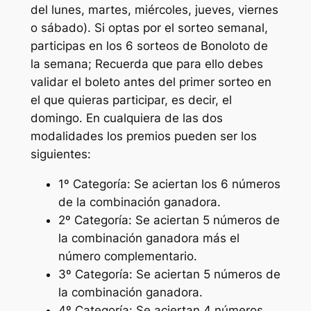
del lunes, martes, miércoles, jueves, viernes
o sábado). Si optas por el sorteo semanal,
participas en los 6 sorteos de Bonoloto de
la semana; Recuerda que para ello debes
validar el boleto antes del primer sorteo en
el que quieras participar, es decir, el
domingo. En cualquiera de las dos
modalidades los premios pueden ser los
siguientes:
1º Categoría: Se aciertan los 6 números
de la combinación ganadora.
2º Categoría: Se aciertan 5 números de
la combinación ganadora más el
número complementario.
3º Categoría: Se aciertan 5 números de
la combinación ganadora.
4º Categoría: Se aciertan 4 números