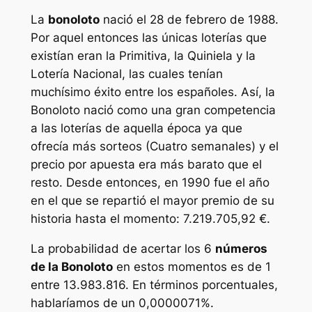
La
bonoloto
nació el 28 de febrero de 1988.
Por aquel entonces las únicas loterías que
existían eran la Primitiva, la Quiniela y la
Lotería Nacional, las cuales tenían
muchísimo éxito entre los españoles. Así, la
Bonoloto nació como una gran competencia
a las loterías de aquella época ya que
ofrecía más sorteos (Cuatro semanales) y el
precio por apuesta era más barato que el
resto. Desde entonces, en 1990 fue el año
en el que se repartió el mayor premio de su
historia hasta el momento: 7.219.705,92 €.
La probabilidad de acertar los 6
números
de la Bonoloto
en estos momentos es de 1
entre 13.983.816. En términos porcentuales,
hablaríamos de un 0,0000071%.