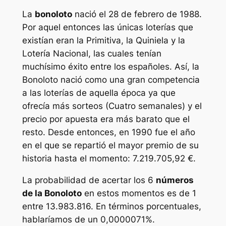
La
bonoloto
nació el 28 de febrero de 1988.
Por aquel entonces las únicas loterías que
existían eran la Primitiva, la Quiniela y la
Lotería Nacional, las cuales tenían
muchísimo éxito entre los españoles. Así, la
Bonoloto nació como una gran competencia
a las loterías de aquella época ya que
ofrecía más sorteos (Cuatro semanales) y el
precio por apuesta era más barato que el
resto. Desde entonces, en 1990 fue el año
en el que se repartió el mayor premio de su
historia hasta el momento: 7.219.705,92 €.
La probabilidad de acertar los 6
números
de la Bonoloto
en estos momentos es de 1
entre 13.983.816. En términos porcentuales,
hablaríamos de un 0,0000071%.