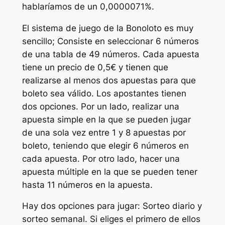
hablaríamos de un 0,0000071%.
El sistema de juego de la Bonoloto es muy
sencillo; Consiste en seleccionar 6 números
de una tabla de 49 números. Cada apuesta
tiene un precio de 0,5€ y tienen que
realizarse al menos dos apuestas para que
boleto sea válido. Los apostantes tienen
dos opciones. Por un lado, realizar una
apuesta simple en la que se pueden jugar
de una sola vez entre 1 y 8 apuestas por
boleto, teniendo que elegir 6 números en
cada apuesta. Por otro lado, hacer una
apuesta múltiple en la que se pueden tener
hasta 11 números en la apuesta.
Hay dos opciones para jugar: Sorteo diario y
sorteo semanal. Si eliges el primero de ellos