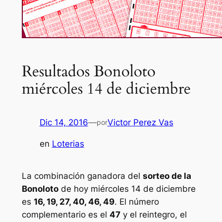
Resultados Bonoloto
miércoles 14 de diciembre
Dic 14, 2016
—
Victor Perez Vas
por
en
Loterias
La combinación ganadora del
sorteo de la
Bonoloto
de hoy miércoles 14 de diciembre
es
16, 19, 27, 40, 46, 49
. El número
complementario es el
47
y el reintegro, el