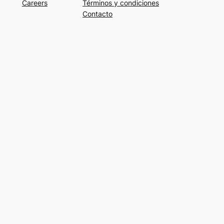
Careers
Términos y condiciones
Contacto