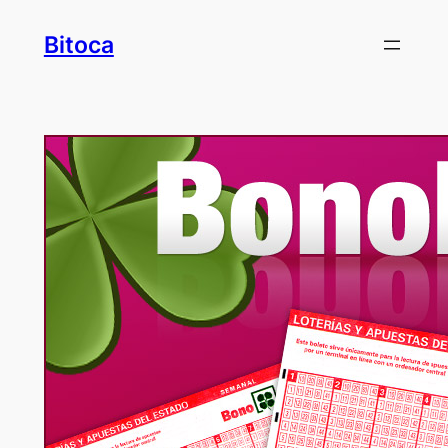
Saltar
Bitoca
al
contenido