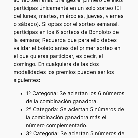
sorteo semanal. Si eliges el primero de ellos
participas únicamente en un solo sorteo (El
del lunes, martes, miércoles, jueves, viernes
o sábado). Si optas por el sorteo semanal,
participas en los 6 sorteos de Bonoloto de
la semana; Recuerda que para ello debes
validar el boleto antes del primer sorteo en
el que quieras participar, es decir, el
domingo. En cualquiera de las dos
modalidades los premios pueden ser los
siguientes:
1º Categoría: Se aciertan los 6 números
de la combinación ganadora.
2º Categoría: Se aciertan 5 números de
la combinación ganadora más el
número complementario.
3º Categoría: Se aciertan 5 números de