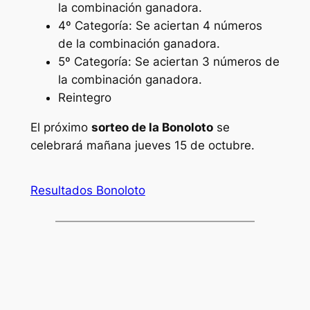
la combinación ganadora.
4º Categoría: Se aciertan 4 números
de la combinación ganadora.
5º Categoría: Se aciertan 3 números de
la combinación ganadora.
Reintegro
El próximo
sorteo de la Bonoloto
se
celebrará mañana jueves 15 de octubre.
Resultados Bonoloto