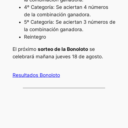
4º Categoría: Se aciertan 4 números
de la combinación ganadora.
5º Categoría: Se aciertan 3 números de
la combinación ganadora.
Reintegro
El próximo
sorteo de la Bonoloto
se
celebrará mañana jueves 18 de agosto.
Resultados Bonoloto