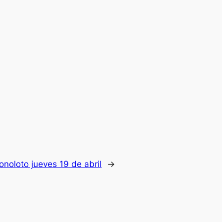
noloto jueves 19 de abril
→