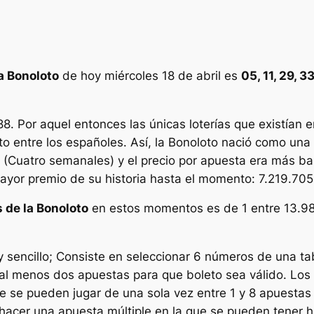
la Bonoloto
de hoy miércoles 18 de abril es
05, 11, 29, 3
. Por aquel entonces las únicas loterías que existían era
to entre los españoles. Así, la Bonoloto nació como una
 (Cuatro semanales) y el precio por apuesta era más ba
mayor premio de su historia hasta el momento: 7.219.705
 de la Bonoloto
en estos momentos es de 1 entre 13.98
y sencillo; Consiste en seleccionar 6 números de una 
e al menos dos apuestas para que boleto sea válido. Los
ue se pueden jugar de una sola vez entre 1 y 8 apuestas 
hacer una apuesta múltiple en la que se pueden tener h