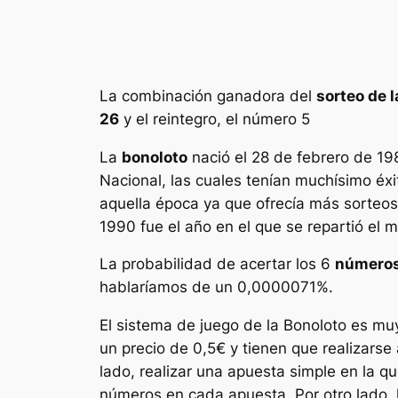
La combinación ganadora del
sorteo de 
26
y el reintegro, el número 5
La
bonoloto
nació el 28 de febrero de 1988
Nacional, las cuales tenían muchísimo éxi
aquella época ya que ofrecía más sorteos
1990 fue el año en el que se repartió el 
La probabilidad de acertar los 6
números
hablaríamos de un 0,0000071%.
El sistema de juego de la Bonoloto es mu
un precio de 0,5€ y tienen que realizars
lado, realizar una apuesta simple en la q
números en cada apuesta. Por otro lado, 