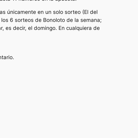
pas únicamente en un solo sorteo (El del
n los 6 sorteos de Bonoloto de la semana;
r, es decir, el domingo. En cualquiera de
tario.