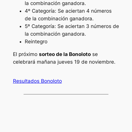
la combinación ganadora.
4º Categoría: Se aciertan 4 números
de la combinación ganadora.
5º Categoría: Se aciertan 3 números de
la combinación ganadora.
Reintegro
El próximo
sorteo de la Bonoloto
se
celebrará mañana jueves 19 de noviembre.
Resultados Bonoloto