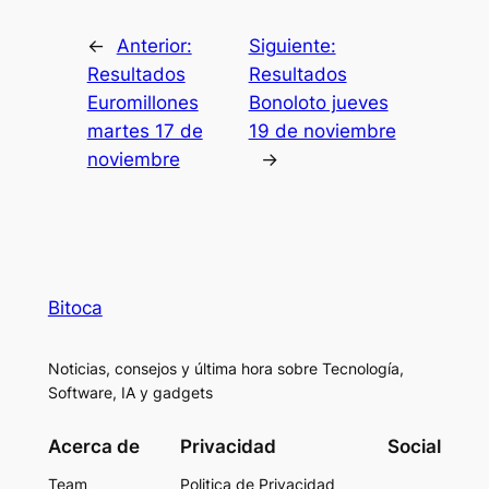
←
Anterior:
Siguiente:
Resultados
Resultados
Euromillones
Bonoloto jueves
martes 17 de
19 de noviembre
noviembre
→
Bitoca
Noticias, consejos y última hora sobre Tecnología,
Software, IA y gadgets
Acerca de
Privacidad
Social
Team
Politica de Privacidad