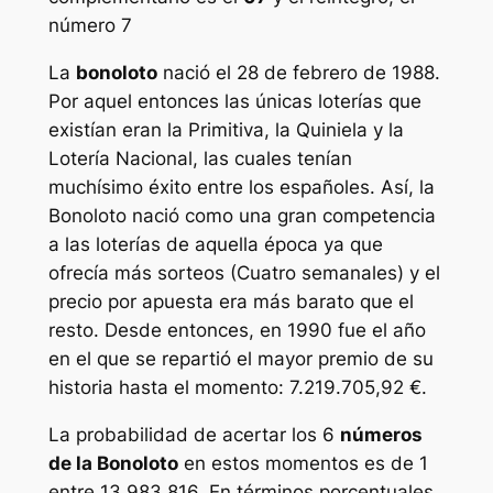
número 7
La
bonoloto
nació el 28 de febrero de 1988.
Por aquel entonces las únicas loterías que
existían eran la Primitiva, la Quiniela y la
Lotería Nacional, las cuales tenían
muchísimo éxito entre los españoles. Así, la
Bonoloto nació como una gran competencia
a las loterías de aquella época ya que
ofrecía más sorteos (Cuatro semanales) y el
precio por apuesta era más barato que el
resto. Desde entonces, en 1990 fue el año
en el que se repartió el mayor premio de su
historia hasta el momento: 7.219.705,92 €.
La probabilidad de acertar los 6
números
de la Bonoloto
en estos momentos es de 1
entre 13.983.816. En términos porcentuales,