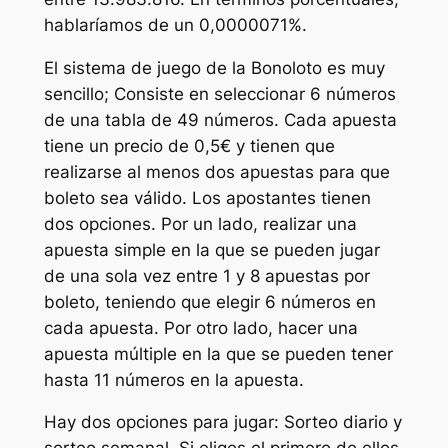
hablaríamos de un 0,0000071%.
El sistema de juego de la Bonoloto es muy
sencillo; Consiste en seleccionar 6 números
de una tabla de 49 números. Cada apuesta
tiene un precio de 0,5€ y tienen que
realizarse al menos dos apuestas para que
boleto sea válido. Los apostantes tienen
dos opciones. Por un lado, realizar una
apuesta simple en la que se pueden jugar
de una sola vez entre 1 y 8 apuestas por
boleto, teniendo que elegir 6 números en
cada apuesta. Por otro lado, hacer una
apuesta múltiple en la que se pueden tener
hasta 11 números en la apuesta.
Hay dos opciones para jugar: Sorteo diario y